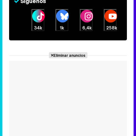
Síguenos
34k
1k
6,4k
258k
Eliminar anuncios