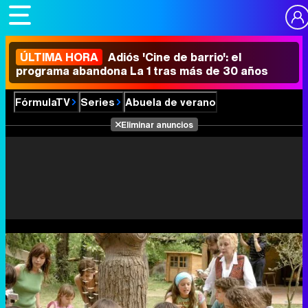
ÚLTIMA HORA
Adiós 'Cine de barrio': el
programa abandona La 1 tras más de 30 años
FórmulaTV
Series
Abuela de verano
Eliminar anuncios