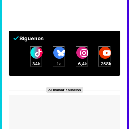
Síguenos
34k
1k
6,4k
258k
Eliminar anuncios