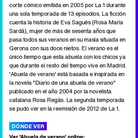
corte cómico emitida en 2005 por La 1 durante
Tráiler de '33 días', la nueva serie de Atresplayer con Julián Villagrán y José Manuel Poga
una sola temporada de 13 episodios. La ficción
cuenta la historia de Eva Saguès (Rosa María
Sardá), mujer de más de sesenta años que
pasa todos sus veranos en su masía situada en
Tráiler en catalán de 'Ravalear', la nueva serie de HBO Max sobre los fondos buitre
Gerona con sus doce nietos. El verano es el
único tiempo que esta abuela con los chicos ya
que durante el resto del tiempo vive en Madrid.
'Abuela de verano' está basada e inspirada en
Tráiler de la tercera temporada de 'The Walking Dead: Dead City' de AMC+
la novela "Diario de una abuela de verano"
publicado en el año 2004 por la novelista
catalana Rosa Regàs. La segunda temporada
se pudo ver en la reemisión de 2012 de La 1.
Canción ganadora de Eurovisión 2026: DARA con "Bangaranga" por Bulgaria
DÓNDE VER
Ver 'Abuela de verano' online: