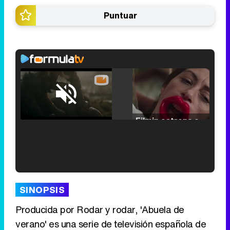
Puntuar
Loaded
:
25.30%
/
Unmute
Filmin estrena el tráiler de 'Millennial Mal', su nueva comedia universitaria de la mano de Lorena Iglesias
'120 Minutos' celebra sus 2.000 programas en Telemadrid con un vídeo del día a día en la redacción
SINOPSIS
Producida por Rodar y rodar, 'Abuela de
verano' es una serie de televisión española de