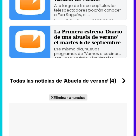
A lo largo de trece capítulos los
telespectadores podrán conocer
a Eva Sagués, el ...
Lunes 5 Septiembre 2005 23:29
La Primera estrena 'Diario
de una abuela de verano'
el martes 6 de septiembre
Ese mismo día, nuevos
programas de 'Vamos a cocinar...
con José Andrés'. El miércoles ...
Viernes 26 Agosto 2005 17:58
Todas las noticias de 'Abuela de verano' (4)
Eliminar anuncios