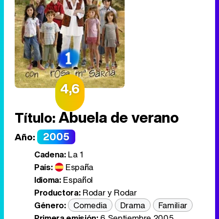
4,6
Abuela de verano
Título:
2005
Año:
Cadena:
La 1
País:
España
Idioma:
Español
Productora:
Rodar y Rodar
Género:
Comedia
Drama
Familiar
Primera emisión:
6 Septiembre 2005