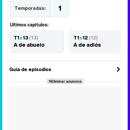
1
Temporadas:
Últimos capítulos:
T1
x
13
(13)
T1
x
12
(12)
A de abuelo
A de adiós
Guía de episodios
Eliminar anuncios