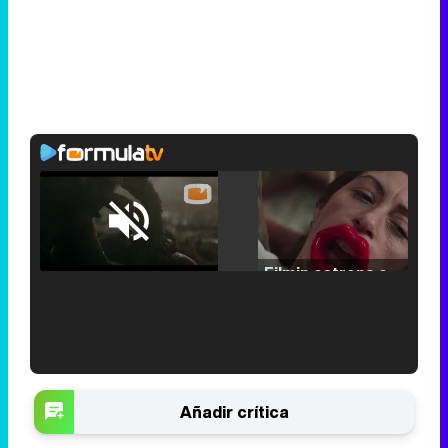
Loaded
:
25.30%
/
Unmute
Filmin estrena el tráiler de 'Millennial Mal', su nueva comedia universitaria de la mano de Lorena Iglesias
'120 Minutos' celebra sus 2.000 programas en Telemadrid con un vídeo del día a día en la redacción
Añadir crítica