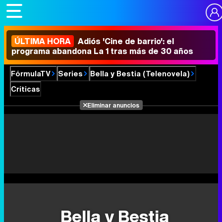
ÚLTIMA HORA
Adiós 'Cine de barrio': el
programa abandona La 1 tras más de 30 años
FórmulaTV
Series
Bella y Bestia (Telenovela)
Críticas
Eliminar anuncios
Bella y Bestia