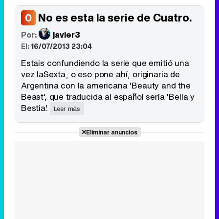
No es esta la serie de Cuatro.
0
Tráiler de '33 días', la nueva serie de Atresplayer con Julián Villagrán y José Manuel Poga
Por:
javier3
El:
16/07/2013 23:04
Estais confundiendo la serie que emitió una
vez laSexta, o eso pone ahí, originaria de
Tráiler en catalán de 'Ravalear', la nueva serie de HBO Max sobre los fondos buitre
Argentina con la americana 'Beauty and the
Beast', que traducida al español sería 'Bella y
Bestia'.
Leer más
Eliminar anuncios
Tráiler de la tercera temporada de 'The Walking Dead: Dead City' de AMC+
Canción ganadora de Eurovisión 2026: DARA con "Bangaranga" por Bulgaria