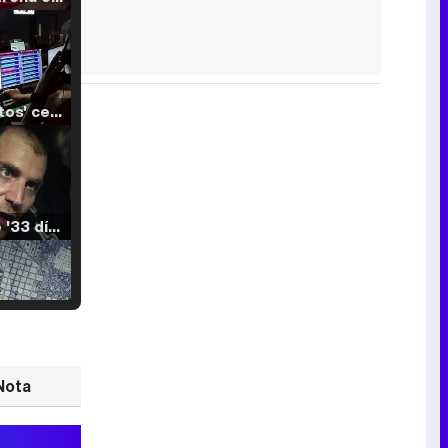
'120 Minutos' celebra sus 2.000 programas en Telemadrid con un vídeo del día a día en la redacción
Tráiler de '33 días', la nueva serie de Atresplayer con Julián Villagrán y José Manuel Poga
Tráiler en catalán de 'Ravalear', la nueva serie de HBO Max sobre los fondos buitre
Nota