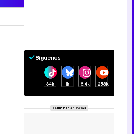
Tráiler de la tercera temporada de 'The Walking Dead: Dead City' de AMC+
Canción ganadora de Eurovisión 2026: DARA con "Bangaranga" por Bulgaria
Síguenos
34k
1k
6,4k
258k
Eliminar anuncios