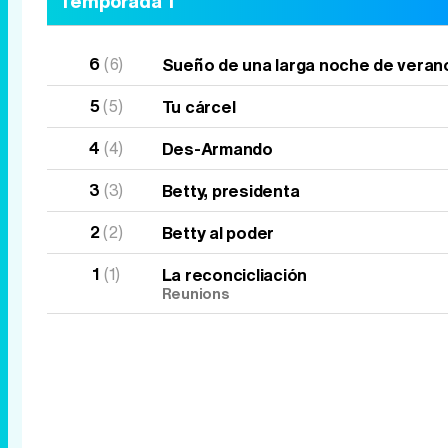
Temporada 1
6
(6)
Sueño de una larga noche de veran
5
(5)
Tu cárcel
4
(4)
Des-Armando
3
(3)
Betty, presidenta
2
(2)
Betty al poder
1
(1)
La reconcicliación
Reunions