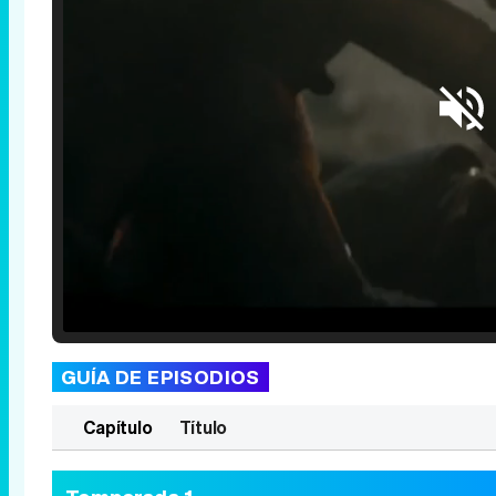
Loaded
:
25.30%
/
Unmute
GUÍA DE EPISODIOS
Capítulo
Título