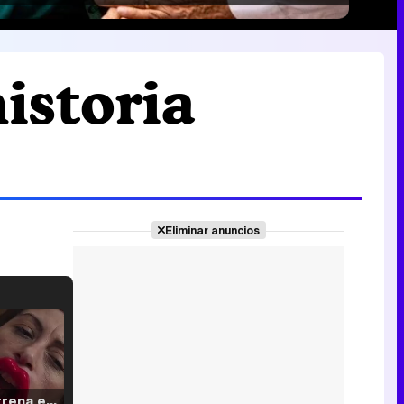
historia
Eliminar anuncios
Filmin estrena el tráiler de 'Millennial Mal', su nueva comedia universitaria de la mano de Lorena Iglesias