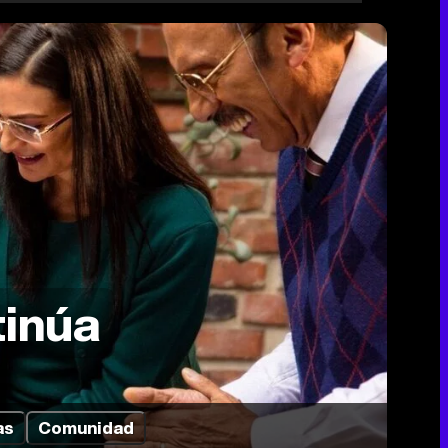
tinúa
as
Comunidad