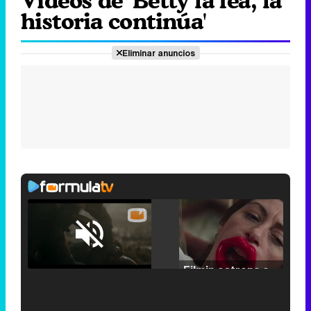
Vídeos de 'Betty la fea, la
historia continúa'
Eliminar anuncios
Loaded
:
25.30%
/
Unmute
Filmin estrena el tráiler de 'Millennial Mal', su nueva comedia universitaria de la mano de Lorena Iglesias