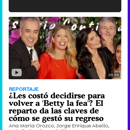
'120 Minutos' celebra sus 2.000 programas en Telemadrid con un vídeo del día a día en la redacción
Tráiler de '33 días', la nueva serie de Atresplayer con Julián Villagrán y José Manuel Poga
05:59
Tráiler en catalán de 'Ravalear', la nueva serie de HBO Max sobre los fondos buitre
REPORTAJE
¿Les costó decidirse para
volver a 'Betty la fea'? El
reparto da las claves de
Tráiler de la tercera temporada de 'The Walking Dead: Dead City' de AMC+
cómo se gestó su regreso
Ana María Orozco, Jorge Enrique Abello,