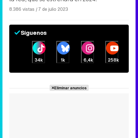
8.386 vistas
|
7 de julio 2023
Síguenos
34k
1k
6,4k
258k
Eliminar anuncios