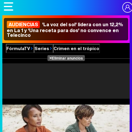
AUDIENCIAS
'La voz del sol' lidera con un 12,2%
en La 1 y 'Una receta para dos' no convence en
Telecinco
FórmulaTV
Series
Crimen en el trópico
Eliminar anuncios