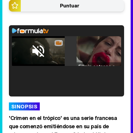
Puntuar
Loaded
:
25.30%
/
Unmute
Filmin estrena el tráiler de 'Millennial Mal', su nueva comedia universitaria de la mano de Lorena Iglesias
'120 Minutos' celebra sus 2.000 programas en Telemadrid con un vídeo del día a día en la redacción
SINOPSIS
'Crimen en el trópico' es una serie francesa
que comenzó emitiéndose en su país de