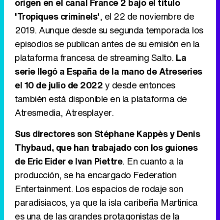
origen en el canal France 2 bajo el título
Tráiler de '33 días', la nueva serie de Atresplayer con Julián Villagrán y José Manuel Poga
'Tropiques criminels'
, el 22 de noviembre de
2019. Aunque desde su segunda temporada los
episodios se publican antes de su emisión en la
plataforma francesa de streaming Salto.
La
Tráiler en catalán de 'Ravalear', la nueva serie de HBO Max sobre los fondos buitre
serie llegó a España de la mano de Atreseries
el 10 de julio de 2022
y desde entonces
también está disponible en la plataforma de
Atresmedia, Atresplayer.
Tráiler de la tercera temporada de 'The Walking Dead: Dead City' de AMC+
Sus directores son Stéphane Kappès y Denis
Thybaud, que han trabajado con los guiones
de Eric Eider e Ivan Piettre
. En cuanto a la
Canción ganadora de Eurovisión 2026: DARA con "Bangaranga" por Bulgaria
producción, se ha encargado Federation
Entertainment. Los espacios de rodaje son
paradisiacos, ya que la isla caribeña Martinica
es una de las grandes protagonistas de la