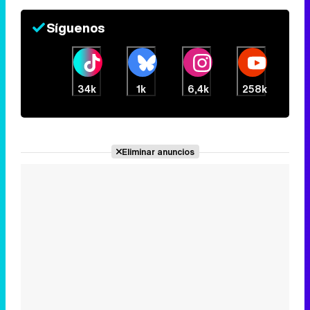
Síguenos
34k
1k
6,4k
258k
Eliminar anuncios