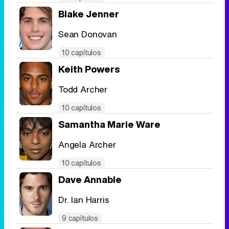
Blake Jenner
Sean Donovan
Tráiler de la tercera temporada de 'The Walking Dead: Dead City' de AMC+
10 capítulos
Keith Powers
Todd Archer
10 capítulos
Canción ganadora de Eurovisión 2026: DARA con "Bangaranga" por Bulgaria
Samantha Marie Ware
Angela Archer
10 capítulos
Dave Annable
Dr. Ian Harris
9 capítulos