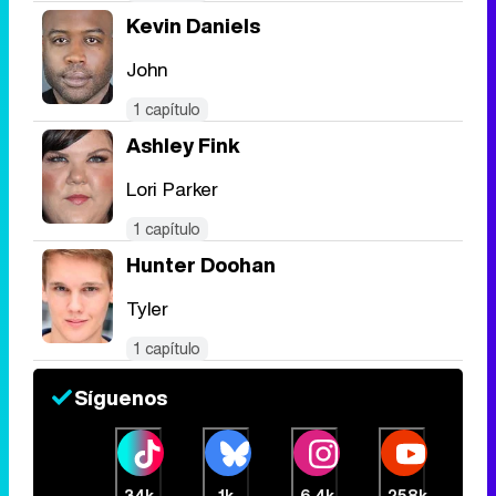
Kevin Daniels
John
1 capítulo
Ashley Fink
Lori Parker
1 capítulo
Hunter Doohan
Tyler
1 capítulo
Síguenos
34k
1k
6,4k
258k