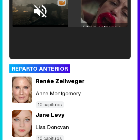
Loaded
:
29.30%
/
Unmute
Filmin estrena el tráiler de 'Millennial Mal', su nueva comedia universitaria de la mano de Lorena Iglesias
'120 Minutos' celebra sus 2.000 programas en Telemadrid con un vídeo del día a día en la redacción
REPARTO ANTERIOR
Renée Zellweger
Anne Montgomery
Tráiler de '33 días', la nueva serie de Atresplayer con Julián Villagrán y José Manuel Poga
10 capítulos
Jane Levy
Lisa Donovan
Tráiler en catalán de 'Ravalear', la nueva serie de HBO Max sobre los fondos buitre
10 capítulos