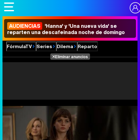
AUDIENCIAS
'Hanna' y 'Una nueva vida' se
reparten una descafeinada noche de domingo
FórmulaTV
Series
Dilema
Reparto
Eliminar anuncios