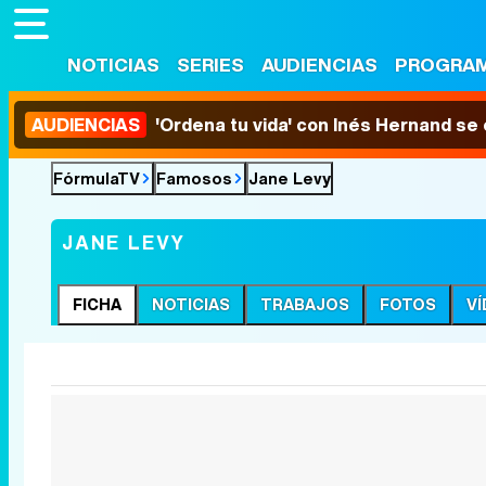
NOTICIAS
SERIES
AUDIENCIAS
PROGRA
AUDIENCIAS
'Ordena tu vida' con Inés Hernand se
FórmulaTV
Famosos
Jane Levy
JANE LEVY
FICHA
NOTICIAS
TRABAJOS
FOTOS
V