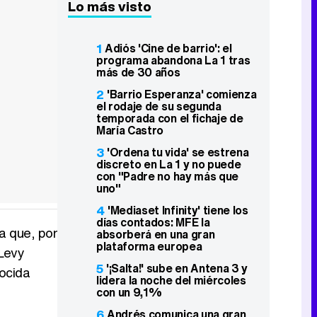
Lo más visto
1
Adiós 'Cine de barrio': el
programa abandona La 1 tras
más de 30 años
2
'Barrio Esperanza' comienza
el rodaje de su segunda
temporada con el fichaje de
María Castro
3
'Ordena tu vida' se estrena
discreto en La 1 y no puede
con "Padre no hay más que
uno"
4
'Mediaset Infinity' tiene los
días contados: MFE la
a que, por
absorberá en una gran
plataforma europea
 Levy
5
'¡Salta!' sube en Antena 3 y
nocida
lidera la noche del miércoles
con un 9,1%
6
Andrés comunica una gran