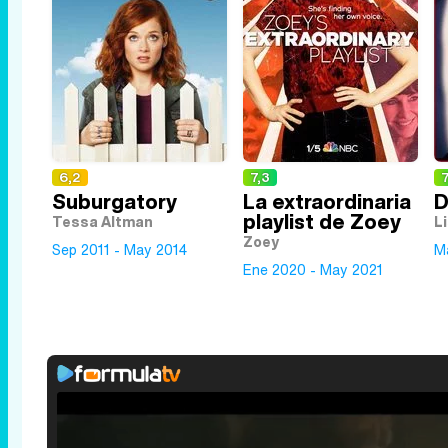
6,2
7,3
7
Suburgatory
La extraordinaria
D
playlist de Zoey
Tessa Altman
L
Zoey
Sep 2011 - May 2014
M
Ene 2020 - May 2021