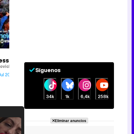
ess
ovich
Síguenos
ul 2011
34k
1k
6,4k
258k
Eliminar anuncios