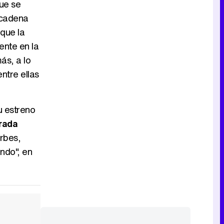
que se
 cadena
Tráiler de la tercera temporada de 'The Walking Dead: Dead City' de AMC+
 que la
ente en la
ás, a lo
ntre ellas
Canción ganadora de Eurovisión 2026: DARA con "Bangaranga" por Bulgaria
u estreno
brada
orbes,
undo", en