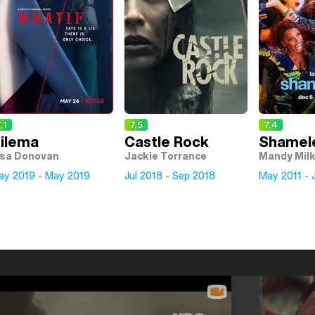
,1
7,5
7,4
ilema
Castle Rock
Shamel
isa Donovan
Jackie Torrance
Mandy Milk
ay 2019 - May 2019
Jul 2018 - Sep 2018
May 2011 - J