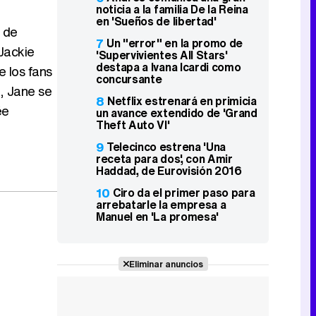
noticia a la familia De la Reina
en 'Sueños de libertad'
o de
7
Un "error" en la promo de
 Jackie
'Supervivientes All Stars'
destapa a Ivana Icardi como
e los fans
concursante
, Jane se
8
Netflix estrenará en primicia
ée
un avance extendido de 'Grand
Theft Auto VI'
9
Telecinco estrena 'Una
receta para dos', con Amir
Haddad, de Eurovisión 2016
10
Ciro da el primer paso para
arrebatarle la empresa a
Manuel en 'La promesa'
Eliminar anuncios