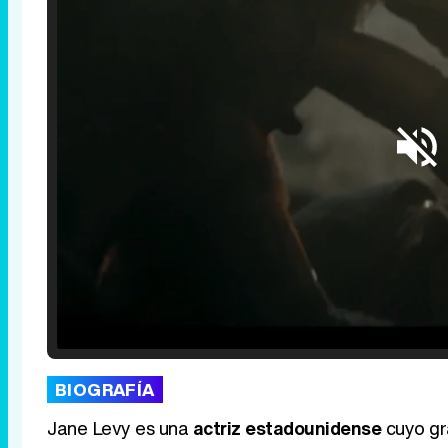
Loaded
:
25.30%
/
Unmute
BIOGRAFÍA
Jane Levy es una
actriz estadounidense
cuyo gra