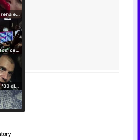
Filmin estrena el tráiler de 'Millennial Mal', su nueva comedia universitaria de la mano de Lorena Iglesias
'120 Minutos' celebra sus 2.000 programas en Telemadrid con un vídeo del día a día en la redacción
Tráiler de '33 días', la nueva serie de Atresplayer con Julián Villagrán y José Manuel Poga
Tráiler en catalán de 'Ravalear', la nueva serie de HBO Max sobre los fondos buitre
atory