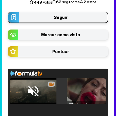
63
2
449
seguidores
vistos
votos
Seguir
Marcar como vista
Puntuar
Loaded
:
29.30%
/
Unmute
Filmin estrena el tráiler de 'Millennial Mal', su nueva comedia universitaria de la mano de Lorena Iglesias