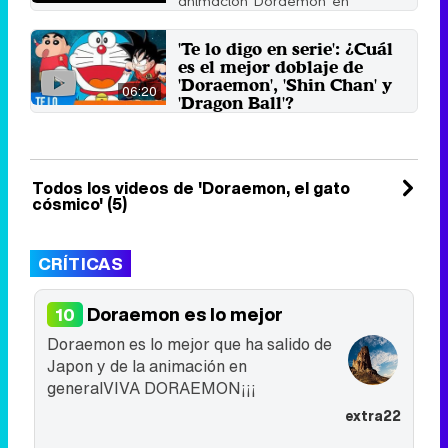
animación 'Doraemon' en
castellano
14 de julio 2017
'Te lo digo en serie': ¿Cuál
es el mejor doblaje de
'Doraemon', 'Shin Chan' y
06:20
'Dragon Ball'?
Analizamos los doblajes en
castellano, catalán, valenciano,
gallego y euskera de algunas ...
24 de marzo 2017
Todos los videos de 'Doraemon, el gato
cósmico' (5)
CRÍTICAS
Doraemon es lo mejor
10
Doraemon es lo mejor que ha salido de
Japon y de la animación en
generalVIVA DORAEMON¡¡¡
extra22