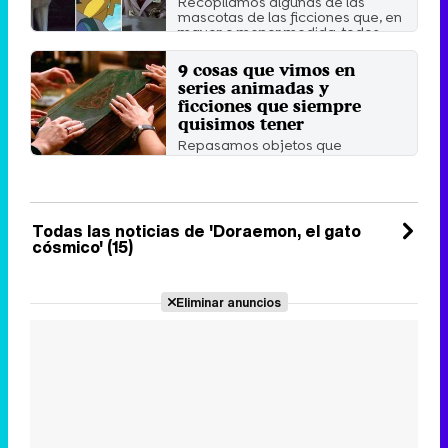
Recopilamos algunas de las
mascotas de las ficciones que, en
mayor o menor medida, todos ...
Jueves 30 Agosto 2018 10:29
9 cosas que vimos en
series animadas y
ficciones que siempre
quisimos tener
Repasamos objetos que
cualquier seguidor querría tener
cerca como el libro de las ...
Domingo 15 Octubre 2017 10:33
Todas las noticias de 'Doraemon, el gato
cósmico' (15)
Eliminar anuncios