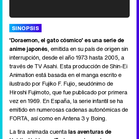
'120 Minutos' celebra sus 2.000 programas en Telemadrid con un vídeo del día a día en la redacción
SINOPSIS
'Doraemon, el gato cósmico' es una serie de
anime japonés
, emitida en su país de origen sin
interrupción, desde el año 1973 hasta 2005, a
Tráiler de '33 días', la nueva serie de Atresplayer con Julián Villagrán y José Manuel Poga
través de TV Asahi. Esta producción de Shin-Ei
Animation está basada en el manga escrito e
ilustrado por Fujiko F. Fujio, seudónimo de
Hiroshi Fujimoto, que fue publicado por primera
Tráiler en catalán de 'Ravalear', la nueva serie de HBO Max sobre los fondos buitre
vez en 1969. En España, la serie infantil se ha
emitido en numerosas cadenas autonómicas de
FORTA, así como en Antena 3 y Boing.
Tráiler de la tercera temporada de 'The Walking Dead: Dead City' de AMC+
La tira animada cuenta
las aventuras de