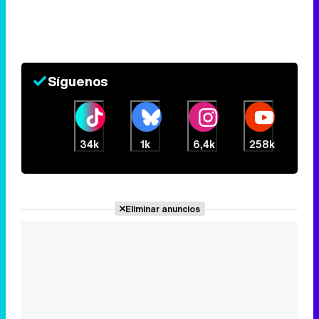
Síguenos
34k
1k
6,4k
258k
Eliminar anuncios