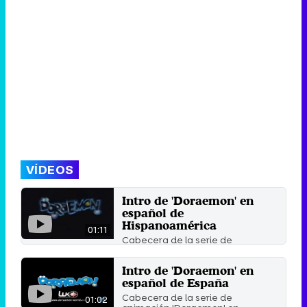
VÍDEOS
Intro de 'Doraemon' en
español de
Hispanoamérica
01:11
Cabecera de la serie de
animación 'Doraemon' en
español latino.
Intro de 'Doraemon' en
14 de julio 2017
español de España
Cabecera de la serie de
01:02