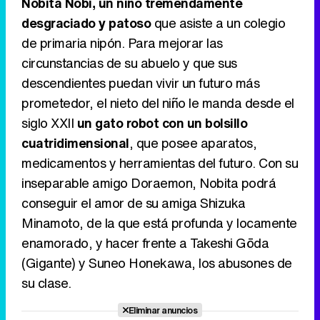
Nobita Nobi, un niño tremendamente
desgraciado y patoso
que asiste a un colegio
de primaria nipón. Para mejorar las
Canción ganadora de Eurovisión 2026: DARA con "Bangaranga" por Bulgaria
circunstancias de su abuelo y que sus
descendientes puedan vivir un futuro más
prometedor, el nieto del niño le manda desde el
siglo XXII
un gato robot con un bolsillo
cuatridimensional
, que posee aparatos,
medicamentos y herramientas del futuro. Con su
inseparable amigo Doraemon, Nobita podrá
conseguir el amor de su amiga Shizuka
Minamoto, de la que está profunda y locamente
enamorado, y hacer frente a Takeshi Gōda
(Gigante) y Suneo Honekawa, los abusones de
su clase.
Eliminar anuncios