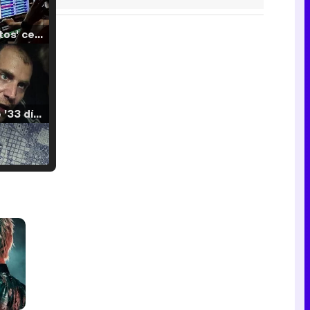
'120 Minutos' celebra sus 2.000 programas en Telemadrid con un vídeo del día a día en la redacción
Tráiler de '33 días', la nueva serie de Atresplayer con Julián Villagrán y José Manuel Poga
Tráiler en catalán de 'Ravalear', la nueva serie de HBO Max sobre los fondos buitre
Tráiler de la tercera temporada de 'The Walking Dead: Dead City' de AMC+