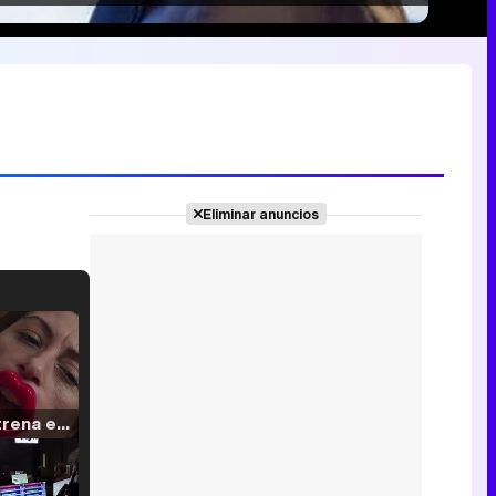
Eliminar anuncios
Filmin estrena el tráiler de 'Millennial Mal', su nueva comedia universitaria de la mano de Lorena Iglesias