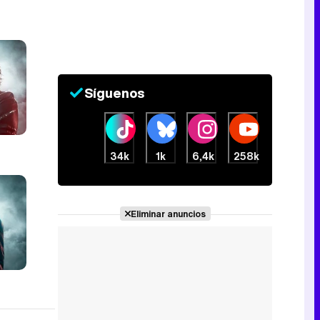
Canción ganadora de Eurovisión 2026: DARA con "Bangaranga" por Bulgaria
Síguenos
34k
1k
6,4k
258k
Eliminar anuncios