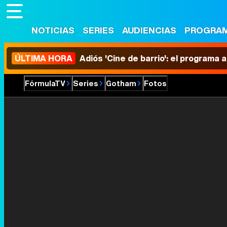
NOTICIAS
SERIES
AUDIENCIAS
PROGRA
ÚLTIMA HORA
Adiós 'Cine de barrio': el programa
FórmulaTV
Series
Gotham
Fotos