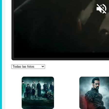
Loaded
:
25.30%
/
Unmute