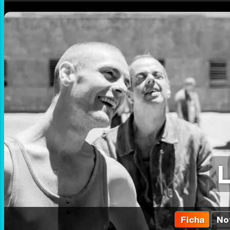
L
Ficha
No