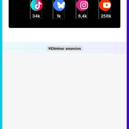
34k
1k
6,4k
258k
Eliminar anuncios