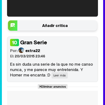
'120 Minutos' celebra sus 2.000 programas en Telemadrid con un vídeo del día a día en la redacción
Añadir crítica
Gran Serie
10
Tráiler de '33 días', la nueva serie de Atresplayer con Julián Villagrán y José Manuel Poga
Por:
extra22
El:
20/03/2015 23:46
Es sin duda una serie de la que no me canso
nunca, y me parece muy entretenida. Y
Tráiler en catalán de 'Ravalear', la nueva serie de HBO Max sobre los fondos buitre
Homer me encanta :D
Leer más
Eliminar anuncios
Tráiler de la tercera temporada de 'The Walking Dead: Dead City' de AMC+