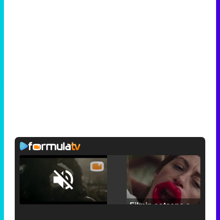
Loaded
:
25.30%
/
Unmute
Filmin estrena el tráiler de 'Millennial Mal', su nueva comedia universitaria de la mano de Lorena Iglesias