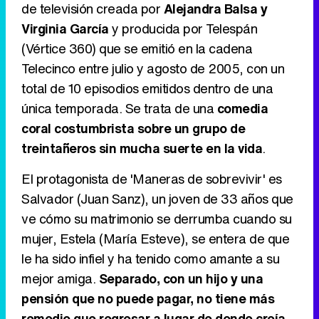
de televisión creada por
Alejandra Balsa y
Virginia García
y producida por Telespán
Tráiler de '33 días', la nueva serie de Atresplayer con Julián Villagrán y José Manuel Poga
(Vértice 360) que se emitió en la cadena
Telecinco entre julio y agosto de 2005, con un
total de 10 episodios emitidos dentro de una
única temporada. Se trata de una
comedia
Tráiler en catalán de 'Ravalear', la nueva serie de HBO Max sobre los fondos buitre
coral costumbrista sobre un grupo de
treintañeros sin mucha suerte en la vida
.
El protagonista de 'Maneras de sobrevivir' es
Tráiler de la tercera temporada de 'The Walking Dead: Dead City' de AMC+
Salvador (Juan Sanz), un joven de 33 años que
ve cómo su matrimonio se derrumba cuando su
mujer, Estela (María Esteve), se entera de que
le ha sido infiel y ha tenido como amante a su
Canción ganadora de Eurovisión 2026: DARA con "Bangaranga" por Bulgaria
mejor amiga.
Separado, con un hijo y una
pensión que no puede pagar, no tiene más
remedio que regresar a lugar de donde creía