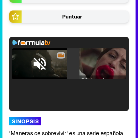
Puntuar
Loaded
:
25.30%
/
Unmute
Filmin estrena el tráiler de 'Millennial Mal', su nueva comedia universitaria de la mano de Lorena Iglesias
'120 Minutos' celebra sus 2.000 programas en Telemadrid con un vídeo del día a día en la redacción
SINOPSIS
'Maneras de sobrevivir' es una serie española