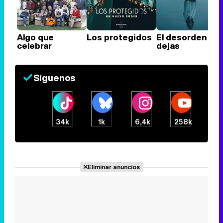
Algo que
Los protegidos
El desorden qu
celebrar
dejas
Síguenos
34k
1k
6,4k
258k
Eliminar anuncios