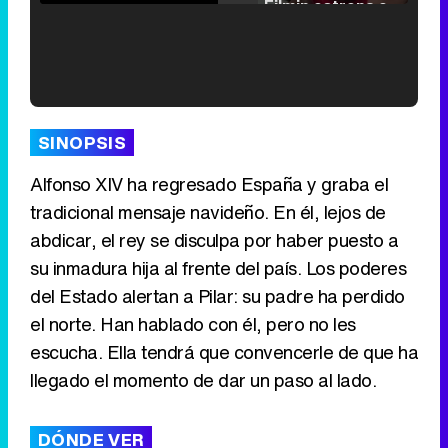
Filmin estrena el tráiler de 'Millennial Mal', su nueva comedia universitaria de la mano de Lorena Iglesias
'120 Minutos' celebra sus 2.000 programas en Telemadrid con un vídeo del día a día en la redacción
SINOPSIS
Alfonso XIV ha regresado España y graba el
tradicional mensaje navideño. En él, lejos de
Tráiler de '33 días', la nueva serie de Atresplayer con Julián Villagrán y José Manuel Poga
abdicar, el rey se disculpa por haber puesto a
su inmadura hija al frente del país. Los poderes
del Estado alertan a Pilar: su padre ha perdido
el norte. Han hablado con él, pero no les
escucha. Ella tendrá que convencerle de que ha
Tráiler en catalán de 'Ravalear', la nueva serie de HBO Max sobre los fondos buitre
llegado el momento de dar un paso al lado.
DÓNDE VER