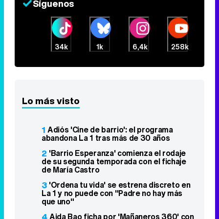
Síguenos
34k
1k
6,4k
258k
Lo más visto
1
Adiós 'Cine de barrio': el programa
abandona La 1 tras más de 30 años
2
'Barrio Esperanza' comienza el rodaje
de su segunda temporada con el fichaje
de María Castro
3
'Ordena tu vida' se estrena discreto en
La 1 y no puede con "Padre no hay más
que uno"
4
Aida Bao ficha por 'Mañaneros 360' con