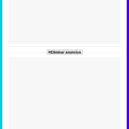
Tráiler en catalán de 'Ravalear', la nueva serie de HBO Max sobre los fondos buitre
Tráiler de la tercera temporada de 'The Walking Dead: Dead City' de AMC+
Eliminar anuncios
Canción ganadora de Eurovisión 2026: DARA con "Bangaranga" por Bulgaria