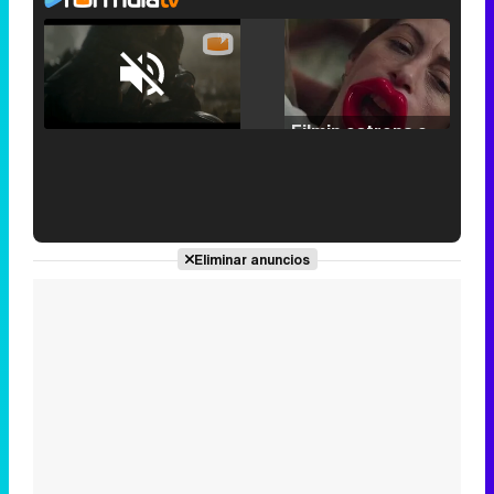
Loaded
:
25.30%
/
Unmute
Filmin estrena el tráiler de 'Millennial Mal', su nueva comedia universitaria de la mano de Lorena Iglesias
'120 Minutos' celebra sus 2.000 programas en Telemadrid con un vídeo del día a día en la redacción
Eliminar anuncios
Tráiler de '33 días', la nueva serie de Atresplayer con Julián Villagrán y José Manuel Poga