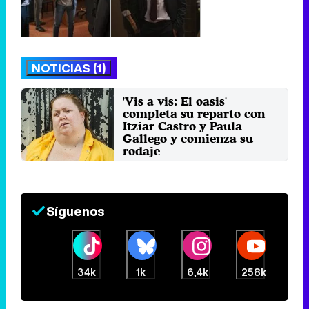
NOTICIAS (1)
'Vis a vis: El oasis'
completa su reparto con
Itziar Castro y Paula
Gallego y comienza su
rodaje
Lunes 21 Octubre 2019 11:38
Síguenos
34k
1k
6,4k
258k