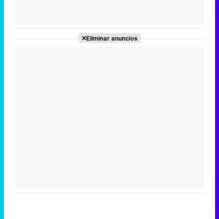
Tráiler de la tercera temporada de 'The Walking Dead: Dead City' de AMC+
Eliminar anuncios
Canción ganadora de Eurovisión 2026: DARA con "Bangaranga" por Bulgaria