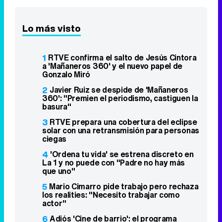
Lo más visto
1
RTVE confirma el salto de Jesús Cintora
a 'Mañaneros 360' y el nuevo papel de
Gonzalo Miró
2
Javier Ruiz se despide de 'Mañaneros
360': "Premien el periodismo, castiguen la
basura"
3
RTVE prepara una cobertura del eclipse
solar con una retransmisión para personas
ciegas
4
'Ordena tu vida' se estrena discreto en
La 1 y no puede con "Padre no hay más
que uno"
5
Mario Cimarro pide trabajo pero rechaza
los realities: "Necesito trabajar como
actor"
6
Adiós 'Cine de barrio': el programa