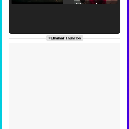
Filmin estrena el tráiler de 'Millennial Mal', su nueva comedia universitaria de la mano de Lorena Iglesias
'120 Minutos' celebra sus 2.000 programas en Telemadrid con un vídeo del día a día en la redacción
Eliminar anuncios
Tráiler de '33 días', la nueva serie de Atresplayer con Julián Villagrán y José Manuel Poga
Tráiler en catalán de 'Ravalear', la nueva serie de HBO Max sobre los fondos buitre