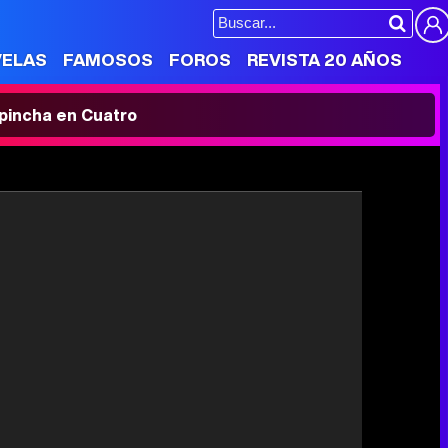
VELAS
FAMOSOS
FOROS
REVISTA 20 AÑOS
' pincha en Cuatro