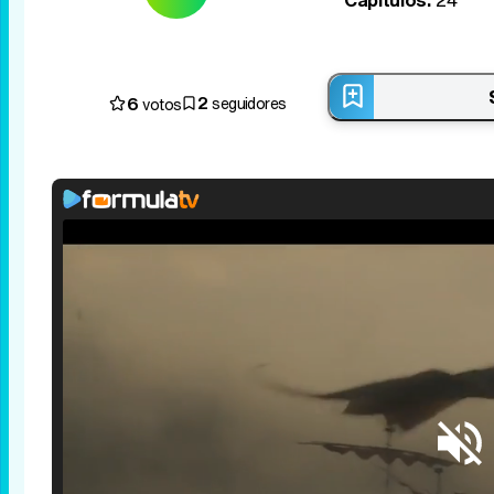
2
6
seguidores
votos