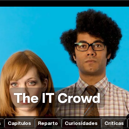
The IT Crowd
s
Capítulos
Reparto
Curiosidades
Críticas