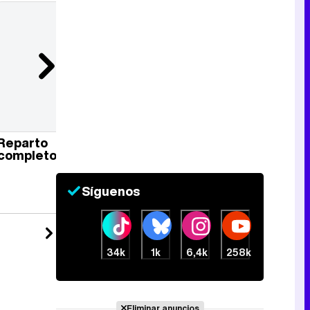
Reparto
completo
Síguenos
34k
1k
6,4k
258k
Eliminar anuncios