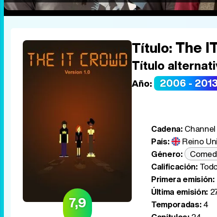
The I
Título:
Título alternati
2006 - 201
Año:
Cadena:
Channel
País:
Reino Un
Género:
Comed
Calificación:
Todo
Primera emisión:
Última emisión:
27
7,9
Temporadas:
4
Capítulos:
24