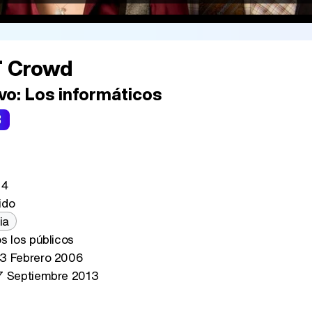
T Crowd
vo:
Los informáticos
3
 4
ido
ia
s los públicos
3 Febrero 2006
 Septiembre 2013