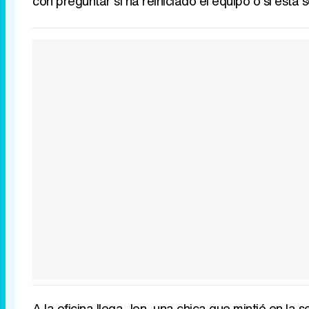
con preguntar si ha reiniciado el equipo o si está
A la oficina llega Jen, una chica que mintió en l