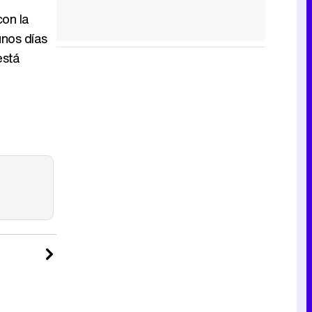
con la
unos días
está