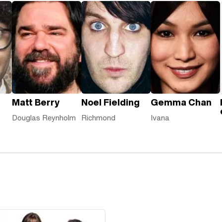
Matt Berry
Noel Fielding
Gemma Chan
Douglas Reynholm
Richmond
Ivana