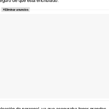
 seguro de que está enchufado.
Eliminar anuncios
a selección de personal, ya que aseguraba tener grandes