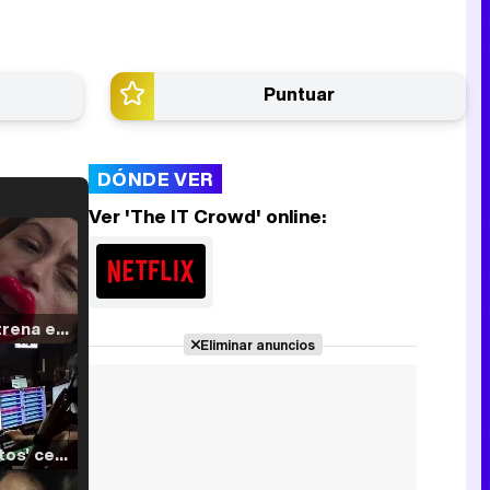
Puntuar
DÓNDE VER
Ver 'The IT Crowd' online:
Filmin estrena el tráiler de 'Millennial Mal', su nueva comedia universitaria de la mano de Lorena Iglesias
Eliminar anuncios
'120 Minutos' celebra sus 2.000 programas en Telemadrid con un vídeo del día a día en la redacción