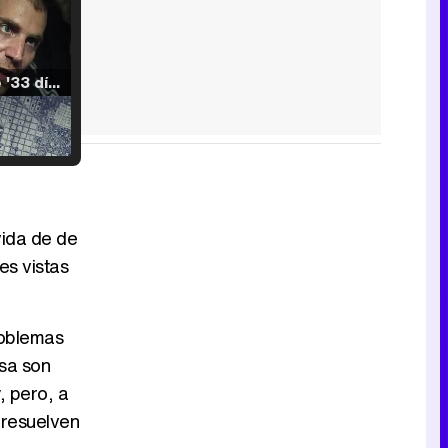
Tráiler de '33 días', la nueva serie de Atresplayer con Julián Villagrán y José Manuel Poga
Tráiler en catalán de 'Ravalear', la nueva serie de HBO Max sobre los fondos buitre
vida de de
es vistas
Tráiler de la tercera temporada de 'The Walking Dead: Dead City' de AMC+
roblemas
esa son
, pero, a
 resuelven
Canción ganadora de Eurovisión 2026: DARA con "Bangaranga" por Bulgaria