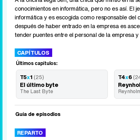
conocimientos en informática, pero no es así. El 
informática y es escogida como responsable del de
después de haber entrado en la empresa es ascen
tender puentes entre el personal de la empresa y 
CAPÍTULOS
Últimos capítulos:
T5
x
1
(25)
T4
x
6
(2
El último byte
Reynho
The Last Byte
Reynholm
Guía de episodios
REPARTO