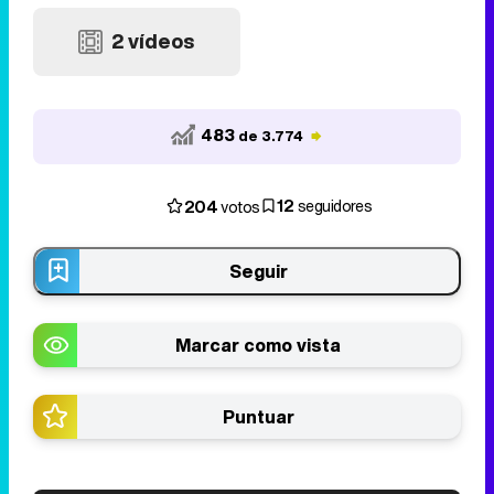
2 vídeos
483
de 3.774
12
204
seguidores
votos
Seguir
Marcar como vista
Puntuar