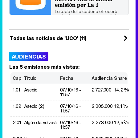
emisión por La 1
La web de la cadena ofrecerá
cada viernes un nuevo capítulo
de la serie de ficción ...
Jueves 18 Junio 2009 20:00
Todas las noticias de 'UCO' (11)
AUDIENCIAS
Las 5 emisiones más vistas:
Cap
Título
Fecha
Audiencia
Share
1.01
Asedio
07/10/
16 -
2.727.000
14,2%
11:57
1.02
Asedio (2)
07/10/
16 -
2.308.000
12,1%
11:57
2.01
Algún día volverá
07/10/
16 -
2.273.000
12,5%
11:57