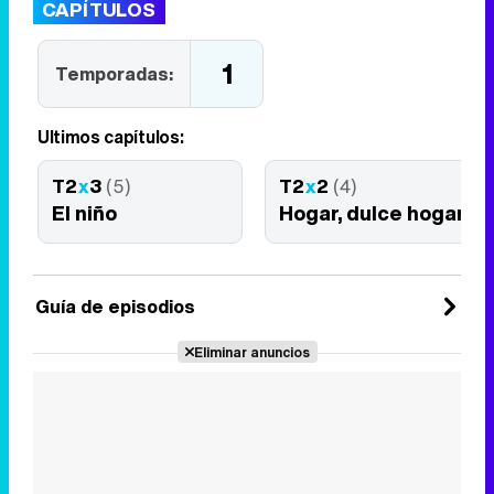
CAPÍTULOS
1
Temporadas:
Últimos capítulos:
T2
x
3
(5)
T2
x
2
(4)
El niño
Hogar, dulce hogar
Guía de episodios
Eliminar anuncios