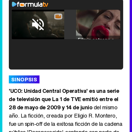
Loaded
:
25.30%
/
Unmute
Filmin estrena el tráiler de 'Millennial Mal', su nueva comedia universitaria de la mano de Lorena Iglesias
'120 Minutos' celebra sus 2.000 programas en Telemadrid con un vídeo del día a día en la redacción
SINOPSIS
'UCO: Unidad Central Operativa' es una serie
de televisión que La 1 de TVE emitió entre el
28 de mayo de 2009 y 14 de junio
del mismo
Tráiler de '33 días', la nueva serie de Atresplayer con Julián Villagrán y José Manuel Poga
año. La ficción, creada por Eligio R. Montero,
fue un spin-off de la exitosa ficción de la cadena