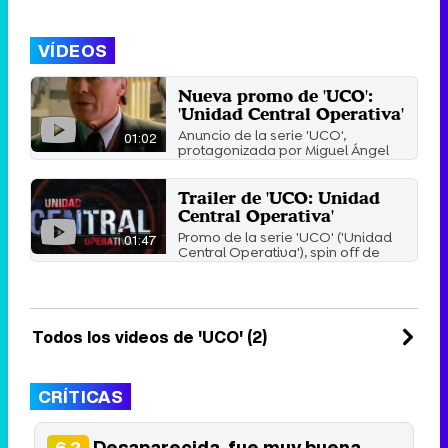
VÍDEOS
Nueva promo de 'UCO':
'Unidad Central Operativa'
Anuncio de la serie 'UCO',
01:02
protagonizada por Miguel Ángel
Solá, y que se estrena este ...
27 de mayo 2009
Trailer de 'UCO: Unidad
Central Operativa'
Promo de la serie 'UCO' ('Unidad
01:47
Central Operativa'), spin off de
'Desaparecida', que La ...
22 de mayo 2009
Todos los videos de 'UCO' (2)
CRÍTICAS
Desaparecida, fue muy buena
6.2