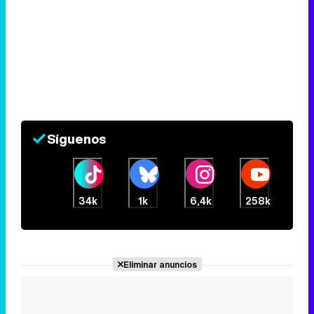
Síguenos
34k
1k
6,4k
258k
Eliminar anuncios