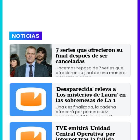
NOTICIAS
7 series que ofrecieron su
final después de ser
canceladas
Hacemos repaso de 7 series que
ofrecieron su final de una manera
diferente a cómo ...
Miércoles 24 Enero 2018 11:40
'Desaparecida' releva a
'Los misterios de Laura' en
las sobremesas de La 1
Una vez finalizada, la cadena
ofrecerá por primera vez
completa 'UCO', su spin-off.
Jueves 28 Marzo 2013 11:24
TVE emitirá 'Unidad
Central Operativa' por
internet tras la fallida