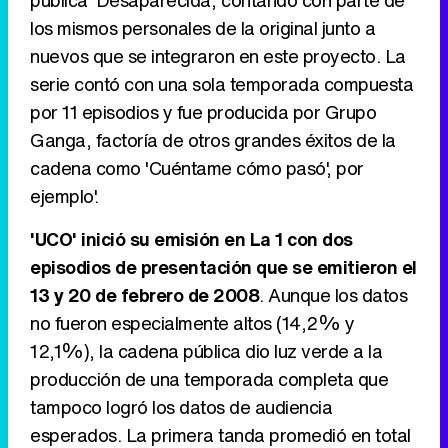
pública 'Desaparecida', contando con parte de
los mismos personales de la original junto a
Tráiler en catalán de 'Ravalear', la nueva serie de HBO Max sobre los fondos buitre
nuevos que se integraron en este proyecto. La
serie contó con una sola temporada compuesta
por 11 episodios y fue producida por Grupo
Ganga, factoría de otros grandes éxitos de la
Tráiler de la tercera temporada de 'The Walking Dead: Dead City' de AMC+
cadena como 'Cuéntame cómo pasó', por
ejemplo'.
'UCO' inició su emisión en La 1 con dos
Canción ganadora de Eurovisión 2026: DARA con "Bangaranga" por Bulgaria
episodios de presentación que se emitieron el
13 y 20 de febrero de 2008
. Aunque los datos
no fueron especialmente altos (14,2% y
12,1%), la cadena pública dio luz verde a la
producción de una temporada completa que
tampoco logró los datos de audiencia
esperados. La primera tanda promedió en total