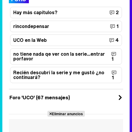
Hay más capítulos?
2
rincondepensar
1
UCO en la Web
4
no tiene nada qe ver con la serie...entrar
porfavor
1
Recién descubrí la serie y me gustó ¿no
continuará?
1
Foro 'UCO' (67 mensajes)
Eliminar anuncios