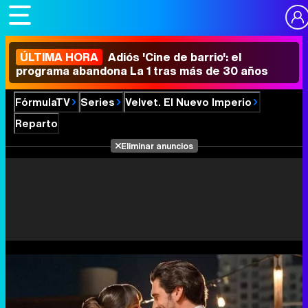
ÚLTIMA HORA
Adiós 'Cine de barrio': el
programa abandona La 1 tras más de 30 años
FórmulaTV
Series
Velvet. El Nuevo Imperio
Reparto
Eliminar anuncios