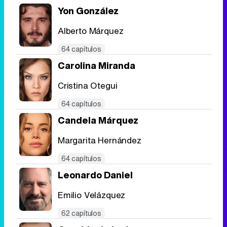
Yon González
Alberto Márquez
Tráiler en catalán de 'Ravalear', la nueva serie de HBO Max sobre los fondos buitre
64 capítulos
Carolina Miranda
Cristina Otegui
Tráiler de la tercera temporada de 'The Walking Dead: Dead City' de AMC+
64 capítulos
Candela Márquez
Margarita Hernández
64 capítulos
Canción ganadora de Eurovisión 2026: DARA con "Bangaranga" por Bulgaria
Leonardo Daniel
Emilio Velázquez
62 capítulos