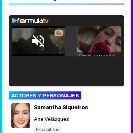
Loaded
:
25.30%
/
Unmute
Filmin estrena el tráiler de 'Millennial Mal', su nueva comedia universitaria de la mano de Lorena Iglesias
'120 Minutos' celebra sus 2.000 programas en Telemadrid con un vídeo del día a día en la redacción
ACTORES Y PERSONAJES
Samantha Siqueiros
Ana Velázquez
Tráiler de '33 días', la nueva serie de Atresplayer con Julián Villagrán y José Manuel Poga
64 capítulos