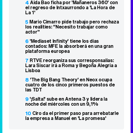
4
Aida Bao ficha por 'Mañaneros 360' con
el regreso de Intxaurrondo a 'La Hora de
La 1'
5
Mario Cimarro pide trabajo pero rechaza
los realities: "Necesito trabajar como
actor"
6
'Mediaset Infinity' tiene los días
contados: MFE la absorberá en una gran
plataforma europea
7
RTVE reorganiza sus corresponsalías:
Lara Siscar irá a Roma y Begoña Alegría a
Lisboa
8
'The Big Bang Theory' en Neox ocupa
cuatro de los cinco primeros puestos de
las TDT
9
'¡Salta!' sube en Antena 3 y lidera la
noche del miércoles con un 9,1%
10
Ciro da el primer paso para arrebatarle
la empresa a Manuel en 'La promesa'