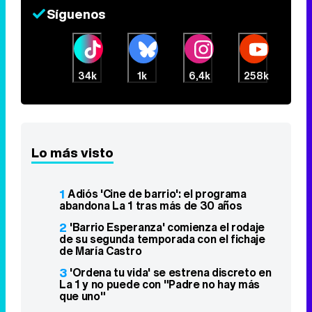
Síguenos
34k
1k
6,4k
258k
Lo más visto
1
Adiós 'Cine de barrio': el programa
abandona La 1 tras más de 30 años
2
'Barrio Esperanza' comienza el rodaje
de su segunda temporada con el fichaje
de María Castro
3
'Ordena tu vida' se estrena discreto en
La 1 y no puede con "Padre no hay más
que uno"