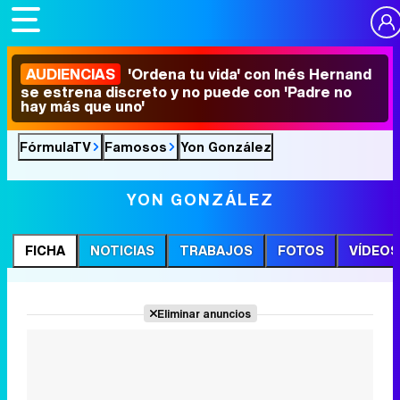
AUDIENCIAS
'Ordena tu vida' con Inés Hernand
se estrena discreto y no puede con 'Padre no
hay más que uno'
FórmulaTV
Famosos
Yon González
YON GONZÁLEZ
FICHA
NOTICIAS
TRABAJOS
FOTOS
VÍDEOS
Eliminar anuncios