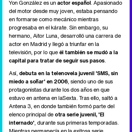
Yon González es un
actor español
. Apasionado
del motor desde muy joven, estaba pensando
en formarse como mecánico mientras
Tráiler de '33 días', la nueva serie de Atresplayer con Julián Villagrán y José Manuel Poga
progresaba en el kárate. Sin embargo, su
hermano, Aitor Luna, desarrolló una carrera de
actor en Madrid y llegó a triunfar en la
televisión, por lo que
él también se mudó a la
Tráiler en catalán de 'Ravalear', la nueva serie de HBO Max sobre los fondos buitre
capital para tratar de seguir sus pasos
.
Así,
debuta en la telenovela juvenil 'SMS, sin
miedo a soñar' en 2006
, siendo uno de sus
Tráiler de la tercera temporada de 'The Walking Dead: Dead City' de AMC+
protagonistas durante los dos años en que
estuvo en antena en laSexta. Tras ello, saltó a
Antena 3, en donde también formó parte del
elenco principal de
otra serie juvenil, 'El
Canción ganadora de Eurovisión 2026: DARA con "Bangaranga" por Bulgaria
internado'
, durante sus primeras temporadas.
Mientras permanecía en la exitosa serie,