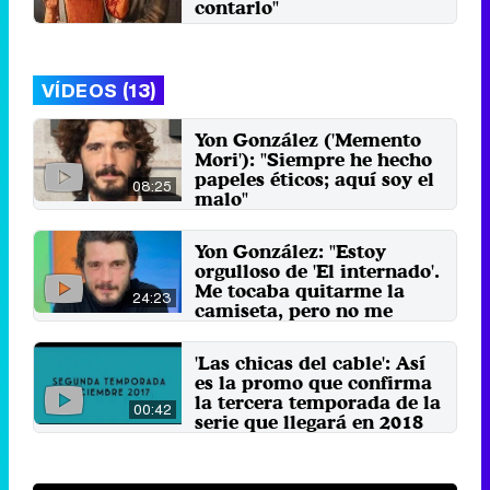
contarlo"
Jueves 17 Octubre 2024 10:12
VÍDEOS (13)
Yon González ('Memento
Mori'): "Siempre he hecho
papeles éticos; aquí soy el
08:25
malo"
27 de octubre 2023
Yon González: "Estoy
orgulloso de 'El internado'.
Me tocaba quitarme la
24:23
camiseta, pero no me
molestaba"
15 de abril 2022
'Las chicas del cable': Así
es la promo que confirma
la tercera temporada de la
00:42
serie que llegará en 2018
31 de mayo 2017