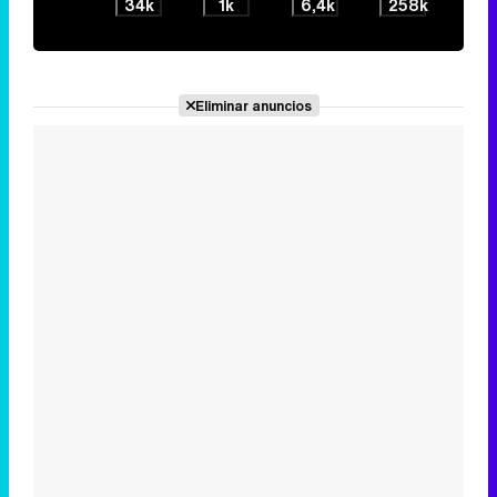
34k
1k
6,4k
258k
Eliminar anuncios