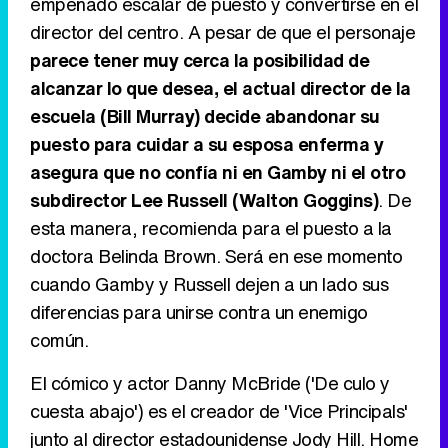
empeñado escalar de puesto y convertirse en el
Tráiler de '33 días', la nueva serie de Atresplayer con Julián Villagrán y José Manuel Poga
director del centro. A pesar de que el personaje
parece tener muy cerca la posibilidad de
alcanzar lo que desea, el actual director de la
escuela (Bill Murray) decide abandonar su
Tráiler en catalán de 'Ravalear', la nueva serie de HBO Max sobre los fondos buitre
puesto para cuidar a su esposa enferma y
asegura que no confía ni en Gamby ni el otro
subdirector Lee Russell (Walton Goggins)
. De
esta manera, recomienda para el puesto a la
Tráiler de la tercera temporada de 'The Walking Dead: Dead City' de AMC+
doctora Belinda Brown. Será en ese momento
cuando Gamby y Russell dejen a un lado sus
diferencias para unirse contra un enemigo
común.
Canción ganadora de Eurovisión 2026: DARA con "Bangaranga" por Bulgaria
El cómico y actor Danny McBride ('De culo y
cuesta abajo') es el creador de 'Vice Principals'
junto al director estadounidense Jody Hill. Home