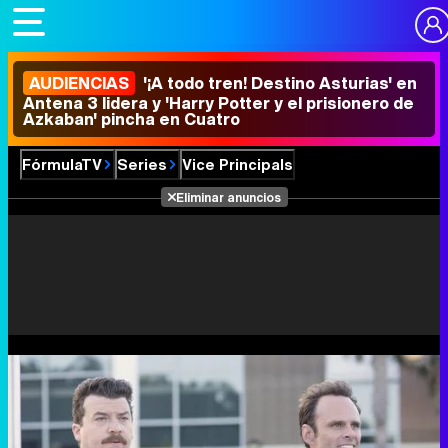
AUDIENCIAS
'¡A todo tren! Destino Asturias' en
Antena 3 lidera y 'Harry Potter y el prisionero de
Azkaban' pincha en Cuatro
FórmulaTV
Series
Vice Principals
Eliminar anuncios