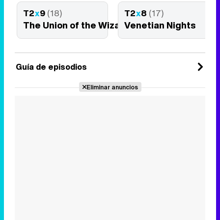
T2
x
9
(18)
T2
x
8
(17)
The Union of the Wizard & The Warrior
Venetian Nights
Guía de episodios
Eliminar anuncios