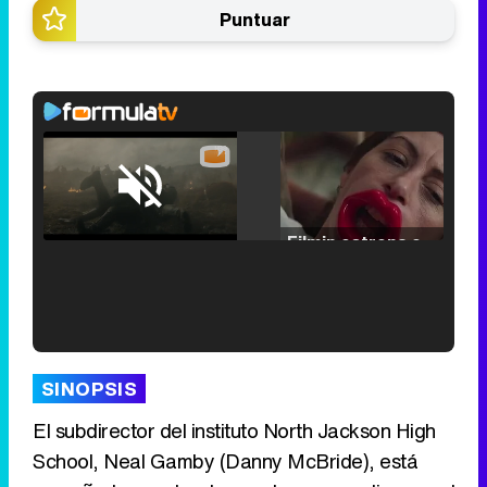
Puntuar
Loaded
:
25.30%
/
Unmute
Filmin estrena el tráiler de 'Millennial Mal', su nueva comedia universitaria de la mano de Lorena Iglesias
'120 Minutos' celebra sus 2.000 programas en Telemadrid con un vídeo del día a día en la redacción
SINOPSIS
El subdirector del instituto North Jackson High
School, Neal Gamby (Danny McBride), está