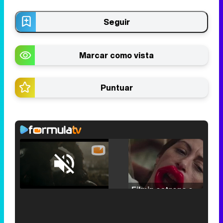
Seguir
Marcar como vista
Puntuar
Loaded
:
25.30%
/
Unmute
Filmin estrena el tráiler de 'Millennial Mal', su nueva comedia universitaria de la mano de Lorena Iglesias