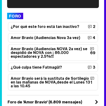
'120 Minutos' celebra sus 2.000 programas en Telemadrid con un vídeo del día a día en la redacción
FORO
¿Por qué este foro está tan inactivo?
2
Amor Bravío (Audiencias Nova 3a vez)
4
Tráiler de '33 días', la nueva serie de Atresplayer con Julián Villagrán y José Manuel Poga
Amor Bravío (Audiencias NOVA 2a vez) se
despidió de NOVA con ; 86.000
69
espectadores y 2.5%!!!
Tráiler en catalán de 'Ravalear', la nueva serie de HBO Max sobre los fondos buitre
¿Qué culpa tiene Fatmagül?
3
Amor Bravío será la sustituta de Sortilegio
en las mañanas de NOVA,desde el Lunes 13
1
a las 10.45
Tráiler de la tercera temporada de 'The Walking Dead: Dead City' de AMC+
Foro de 'Amor Bravío' (6.809 mensajes)