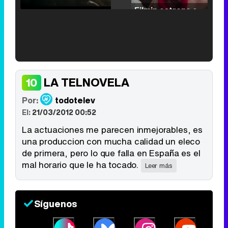
Unmute
Filmin estrena el tráiler de 'Millennial Mal', su nueva comedia universitaria de la mano de Lorena Iglesias
'120 Minutos' celebra sus 2.000 programas en Telemadrid con un vídeo del día a día en la redacción
LA TELNOVELA
10
Por:
todotelev
El:
21/03/2012 00:52
Tráiler de '33 días', la nueva serie de Atresplayer con Julián Villagrán y José Manuel Poga
La actuaciones me parecen inmejorables, es
una produccion con mucha calidad un eleco
de primera, pero lo que falla en España es el
mal horario que le ha tocado.
Leer más
Tráiler en catalán de 'Ravalear', la nueva serie de HBO Max sobre los fondos buitre
Síguenos