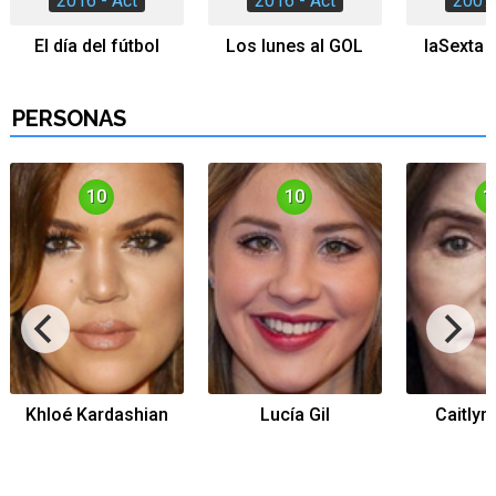
2016 - Act
2016 - Act
2007 
El día del fútbol
Los lunes al GOL
laSexta 
Tráiler de la tercera temporada de 'The Walking Dead: Dead City' de AMC+
PERSONAS
10
10
1
Canción ganadora de Eurovisión 2026: DARA con "Bangaranga" por Bulgaria
Khloé Kardashian
Lucía Gil
Caitlyn