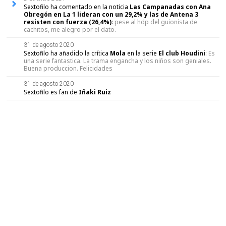
Sextofilo ha comentado en la noticia
Las Campanadas con Ana
Obregón en La 1 lideran con un 29,2% y las de Antena 3
resisten con fuerza (26,4%)
:
pese al hdp del guionista de
cachitos, me alegro por el dato.
31 de agosto 2020
Sextofilo ha añadido la crítica
Mola
en la serie
El club Houdini
:
Es
una serie fantastica. La trama engancha y los niños son geniales.
Buena produccion. Felicidades
31 de agosto 2020
Sextofilo es fan de
Iñaki Ruiz