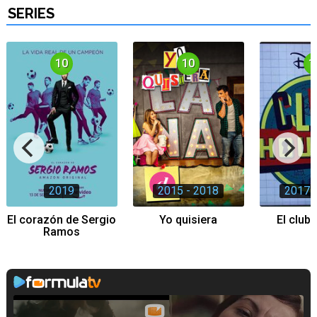
SERIES
10
10
1
2019
2015 - 2018
2017 
El corazón de Sergio
Yo quisiera
El club
Ramos