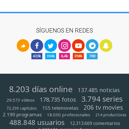
SÍGUENOS EN REDES
423k
334k
6,4k
258k
700
8.203 días online
137.485 noticias
3.794 series
178.735 fotos
29.573 vídeos
206 tv movies
155 telenovelas
72.259 capítulos
2.190 programas
18.030 profesionales
214 productoras
488.848 usuarios
12.313.669 comentarios