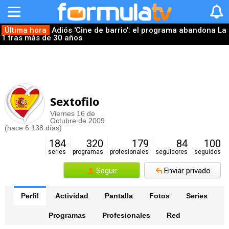
Última hora
Adiós 'Cine de barrio': el programa abandona La
1 tras más de 30 años
Sextofilo
Viernes 16 de
Octubre de 2009
(hace 6.138 días)
184
320
179
84
100
series
programas
profesionales
seguidores
seguidos
Seguir
Enviar privado
Perfil
Actividad
Pantalla
Fotos
Series
Programas
Profesionales
Red