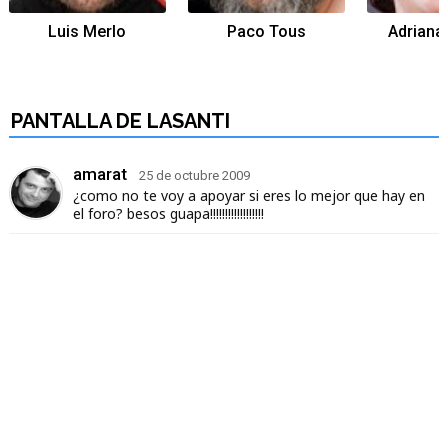
Luis Merlo
Paco Tous
Adriana
Tráiler de la tercera temporada de 'The Walking Dead: Dead City' de AMC+
PANTALLA DE LASANTI
amarat
25 de octubre 2009
¿como no te voy a apoyar si eres lo mejor que hay en
Canción ganadora de Eurovisión 2026: DARA con "Bangaranga" por Bulgaria
el foro? besos guapa!!!!!!!!!!!!!!!!!!