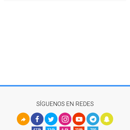
SÍGUENOS EN REDES
423k
334k
6,4k
258k
700