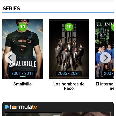
SERIES
10
10
1
2001 - 2011
2005 - 2021
2007 
Smallville
Los hombres de
El interna
Paco
ne