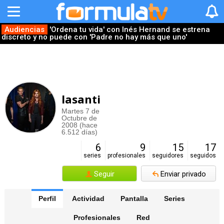
Audiencias
'Ordena tu vida' con Inés Hernand se estrena
discreto y no puede con 'Padre no hay más que uno'
lasanti
Martes 7 de
Octubre de
2008 (hace
6.512 días)
6
9
15
17
series
profesionales
seguidores
seguidos
Seguir
Enviar privado
Perfil
Actividad
Pantalla
Series
Profesionales
Red