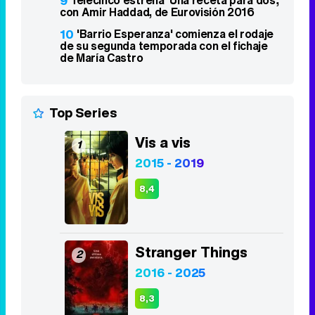
actor"
6
Adiós 'Cine de barrio': el programa
abandona La 1 tras más de 30 años
7
Aida Bao ficha por 'Mañaneros 360' con
el regreso de Intxaurrondo a 'La Hora de
La 1'
8
'The Big Bang Theory' en Neox ocupa
cuatro de los cinco primeros puestos de
las TDT
9
Telecinco estrena 'Una receta para dos',
con Amir Haddad, de Eurovisión 2016
10
'Barrio Esperanza' comienza el rodaje
de su segunda temporada con el fichaje
de María Castro
Top Series
Vis a vis
1