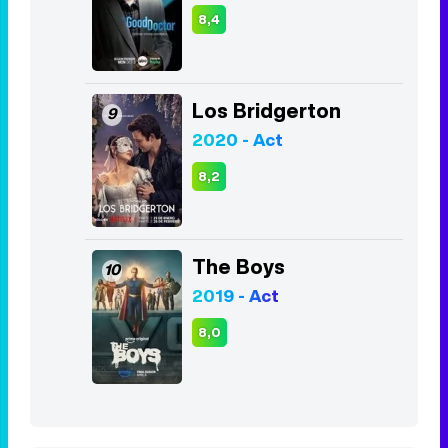
The Walking Dead
7
2010 - 2022
7,9
The Good Doctor
8
2017 - 2024
8,4
Los Bridgerton
9
2020 - Act
8,2