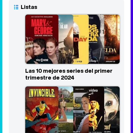
The Boys
10
2019 - Act
8,0
Listas