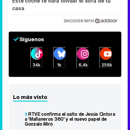
No es un coche cualquiera
Este coche te hará olvidar el sofá de tu
casa
DISCOVER WITH
Síguenos
34k
1k
6,4k
258k