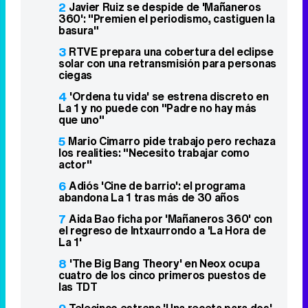
Lo más visto
1
RTVE confirma el salto de Jesús Cintora
a 'Mañaneros 360' y el nuevo papel de
Gonzalo Miró
2
Javier Ruiz se despide de 'Mañaneros
360': "Premien el periodismo, castiguen la
basura"
3
RTVE prepara una cobertura del eclipse
solar con una retransmisión para personas
ciegas
4
'Ordena tu vida' se estrena discreto en
La 1 y no puede con "Padre no hay más
que uno"
5
Mario Cimarro pide trabajo pero rechaza
los realities: "Necesito trabajar como