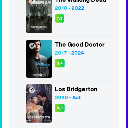
7
2010 - 2022
7,9
The Good Doctor
8
2017 - 2024
8,4
Los Bridgerton
9
2020 - Act
8,2