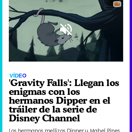
Loaded
:
46.65%
/
Unmute
VÍDEO
'Gravity Falls': Llegan los
enigmas con los
hermanos Dipper en el
tráiler de la serie de
Disney Channel
Los hermanos mellizos Dipper y Mabel Pines