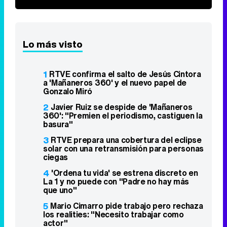
Lo más visto
1
RTVE confirma el salto de Jesús Cintora
a 'Mañaneros 360' y el nuevo papel de
Gonzalo Miró
2
Javier Ruiz se despide de 'Mañaneros
360': "Premien el periodismo, castiguen la
basura"
3
RTVE prepara una cobertura del eclipse
solar con una retransmisión para personas
ciegas
4
'Ordena tu vida' se estrena discreto en
La 1 y no puede con "Padre no hay más
que uno"
5
Mario Cimarro pide trabajo pero rechaza
los realities: "Necesito trabajar como
actor"