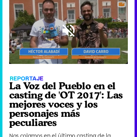
Loaded
:
5.95%
/
Unmute
REPORTAJE
La Voz del Pueblo en el
casting de 'OT 2017': Las
mejores voces y los
personajes más
peculiares
Nos colamos en el último casting de la