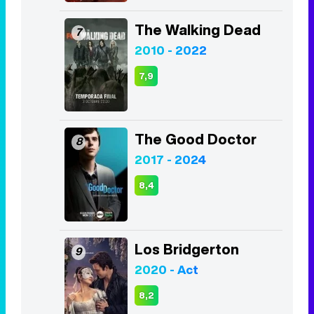
The Walking Dead
7
2010 - 2022
7,9
The Good Doctor
8
2017 - 2024
8,4
Los Bridgerton
9
2020 - Act
8,2