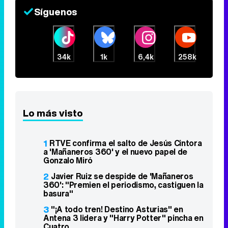
Síguenos
34k
1k
6,4k
258k
Lo más visto
1
RTVE confirma el salto de Jesús Cintora
a 'Mañaneros 360' y el nuevo papel de
Gonzalo Miró
2
Javier Ruiz se despide de 'Mañaneros
360': "Premien el periodismo, castiguen la
basura"
3
"¡A todo tren! Destino Asturias" en
Antena 3 lidera y "Harry Potter" pincha en
Cuatro