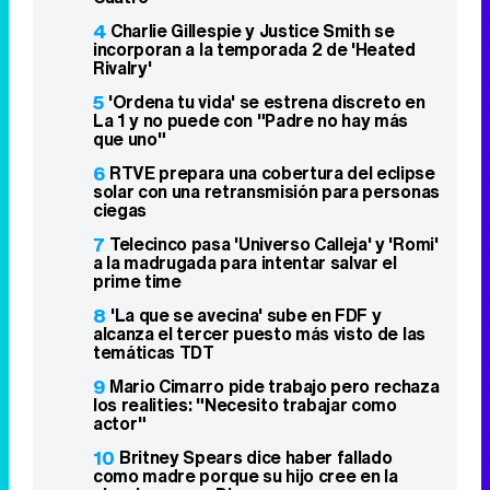
4
Charlie Gillespie y Justice Smith se
incorporan a la temporada 2 de 'Heated
Rivalry'
5
'Ordena tu vida' se estrena discreto en
La 1 y no puede con "Padre no hay más
que uno"
6
RTVE prepara una cobertura del eclipse
solar con una retransmisión para personas
ciegas
7
Telecinco pasa 'Universo Calleja' y 'Romi'
a la madrugada para intentar salvar el
prime time
8
'La que se avecina' sube en FDF y
alcanza el tercer puesto más visto de las
temáticas TDT
9
Mario Cimarro pide trabajo pero rechaza
los realities: "Necesito trabajar como
actor"
10
Britney Spears dice haber fallado
como madre porque su hijo cree en la