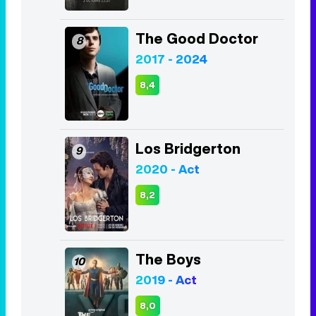
The Good Doctor
8
2017 - 2024
8,4
Los Bridgerton
9
2020 - Act
8,2
The Boys
10
2019 - Act
8,0