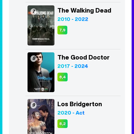
The Walking Dead
7
2010 - 2022
7,9
The Good Doctor
8
2017 - 2024
8,4
Los Bridgerton
9
2020 - Act
8,2