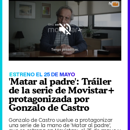
Loaded
:
32.66%
/
Unmute
ESTRENO EL 25 DE MAYO
'Matar al padre': Tráiler
de la serie de Movistar+
protagonizada por
Gonzalo de Castro
Gonzalo de Castro vuelve a protagonizar
una serie de la mano de 'Matar al padre',