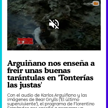
Loaded
:
100.00%
/
Unmute
Arguiñano nos enseña a
freir unas buenas
tarántulas en 'Tonterías
las justas'
Con el audio de Karlos Arguiñano y las
imágenes de Bear Grylls ('El último
superviviente'), el programa de Florentino