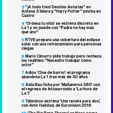
3
"¡A todo tren! Destino Asturias" en
Antena 3 lidera y "Harry Potter" pincha en
Cuatro
4
'Ordena tu vida' se estrena discreto en
La 1 y no puede con "Padre no hay más
que uno"
5
RTVE prepara una cobertura del eclipse
solar con una retransmisión para personas
ciegas
6
Mario Cimarro pide trabajo pero rechaza
los realities: "Necesito trabajar como
actor"
7
Adiós 'Cine de barrio': el programa
abandona La 1 tras más de 30 años
8
Aida Bao ficha por 'Mañaneros 360' con
el regreso de Intxaurrondo a 'La Hora de
La 1'
9
Telecinco estrena 'Una receta para dos',
con Amir Haddad, de Eurovisión 2016
'The Big Bang Theory' en Neox ocupa