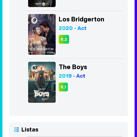
Los Bridgerton
9
2020 - Act
8,2
The Boys
10
2019 - Act
8,1
Listas