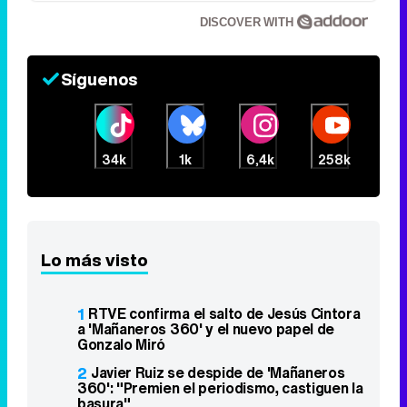
DISCOVER WITH
Síguenos
34k
1k
6,4k
258k
Lo más visto
1
RTVE confirma el salto de Jesús Cintora
a 'Mañaneros 360' y el nuevo papel de
Gonzalo Miró
2
Javier Ruiz se despide de 'Mañaneros
360': "Premien el periodismo, castiguen la
basura"