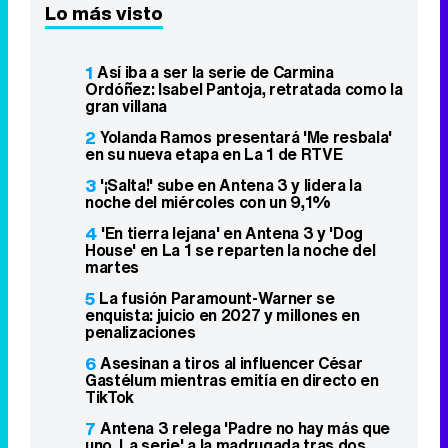
Lo más visto
1
Así iba a ser la serie de Carmina
Ordóñez: Isabel Pantoja, retratada como la
gran villana
2
Yolanda Ramos presentará 'Me resbala'
en su nueva etapa en La 1 de RTVE
3
'¡Salta!' sube en Antena 3 y lidera la
noche del miércoles con un 9,1%
4
'En tierra lejana' en Antena 3 y 'Dog
House' en La 1 se reparten la noche del
martes
5
La fusión Paramount-Warner se
enquista: juicio en 2027 y millones en
penalizaciones
6
Asesinan a tiros al influencer César
Gastélum mientras emitía en directo en
TikTok
7
Antena 3 relega 'Padre no hay más que
uno. La serie' a la madrugada tras dos