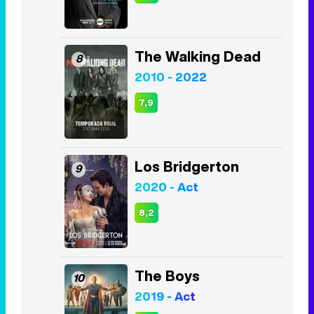
The Walking Dead
8
2010 - 2022
7,9
Los Bridgerton
9
2020 - Act
8,2
The Boys
10
2019 - Act