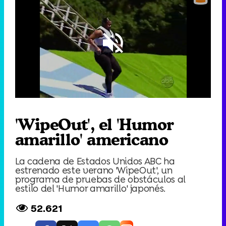
Loaded
:
23.28%
/
Unmute
'WipeOut', el 'Humor
amarillo' americano
La cadena de Estados Unidos ABC ha
estrenado este verano 'WipeOut', un
programa de pruebas de obstáculos al
estilo del 'Humor amarillo' japonés.
52.621