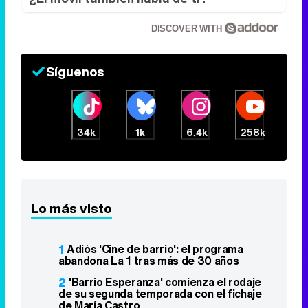
DISCOVER WITH
Síguenos
34k
1k
6,4k
258k
Lo más visto
1
Adiós 'Cine de barrio': el programa
abandona La 1 tras más de 30 años
2
'Barrio Esperanza' comienza el rodaje
de su segunda temporada con el fichaje
de María Castro