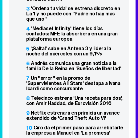
3
'Ordena tu vida' se estrena discreto en
La 1 y no puede con "Padre no hay más
que uno"
4
'Mediaset Infinity' tiene los días
contados: MFE la absorberá en una gran
plataforma europea
5
'¡Salta!' sube en Antena 3 y lidera la
noche del miércoles con un 9,1%
6
Andrés comunica una gran noticia a la
familia De la Reina en 'Sueños de libertad'
7
Un "error" en la promo de
'Supervivientes All Stars' destapa a Ivana
Icardi como concursante
8
Telecinco estrena 'Una receta para dos',
con Amir Haddad, de Eurovisión 2016
9
Netflix estrenará en primicia un avance
extendido de 'Grand Theft Auto VI'
10
Ciro da el primer paso para arrebatarle
la empresa a Manuel en 'La promesa'