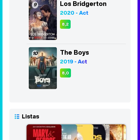
Los Bridgerton
9
2020 - Act
8,2
The Boys
10
2019 - Act
8,0
Listas