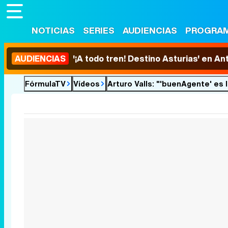
NOTICIAS
SERIES
AUDIENCIAS
PROGRA
AUDIENCIAS
'¡A todo tren! Destino Asturias' en An
FórmulaTV
Vídeos
Arturo Valls: "'buenAgente' es la