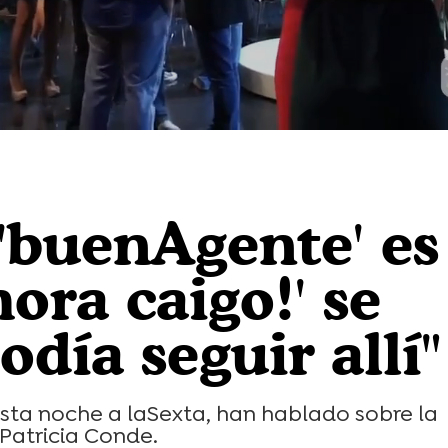
"'buenAgente' es
hora caigo!' se
odía seguir allí"
 esta noche a laSexta, han hablado sobre la
atricia Conde.