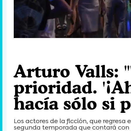
Loaded
:
14.08%
/
Unmute
Arturo Valls: 
prioridad. '¡A
hacía sólo si p
Los actores de la ficción, que regresa
segunda temporada que contará con P