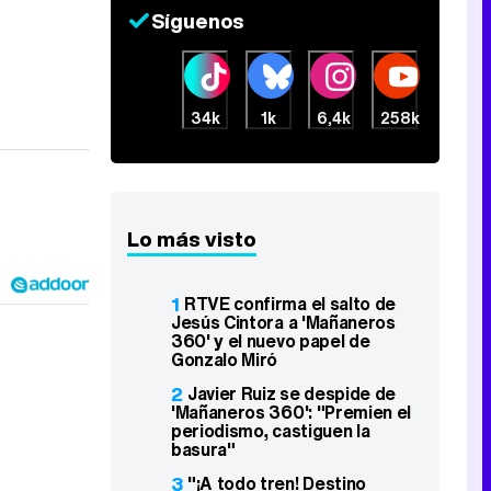
Síguenos
34k
1k
6,4k
258k
Lo más visto
1
RTVE confirma el salto de
Jesús Cintora a 'Mañaneros
360' y el nuevo papel de
Gonzalo Miró
2
Javier Ruiz se despide de
'Mañaneros 360': "Premien el
periodismo, castiguen la
basura"
3
"¡A todo tren! Destino