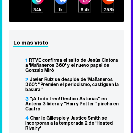
34k
1k
6,4k
258k
Lo más visto
1
RTVE confirma el salto de Jesús Cintora
a 'Mañaneros 360' y el nuevo papel de
Gonzalo Miró
2
Javier Ruiz se despide de 'Mañaneros
360': "Premien el periodismo, castiguen la
basura"
3
"¡A todo tren! Destino Asturias" en
Antena 3 lidera y "Harry Potter" pincha en
Cuatro
4
Charlie Gillespie y Justice Smith se
incorporan a la temporada 2 de 'Heated
Rivalry'