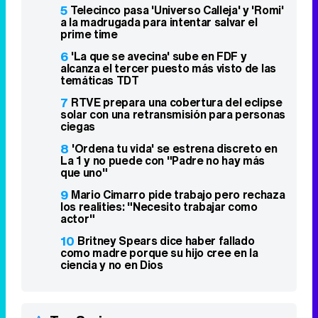
5
Telecinco pasa 'Universo Calleja' y 'Romi'
a la madrugada para intentar salvar el
prime time
6
'La que se avecina' sube en FDF y
alcanza el tercer puesto más visto de las
temáticas TDT
7
RTVE prepara una cobertura del eclipse
solar con una retransmisión para personas
ciegas
8
'Ordena tu vida' se estrena discreto en
La 1 y no puede con "Padre no hay más
que uno"
9
Mario Cimarro pide trabajo pero rechaza
los realities: "Necesito trabajar como
actor"
10
Britney Spears dice haber fallado
como madre porque su hijo cree en la
ciencia y no en Dios