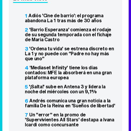
1
Adiós 'Cine de barrio': el programa
abandona La 1 tras más de 30 años
2
'Barrio Esperanza' comienza el rodaje
de su segunda temporada con el fichaje
de María Castro
3
'Ordena tu vida' se estrena discreto en
La 1 y no puede con "Padre no hay más
que uno"
4
'Mediaset Infinity' tiene los días
contados: MFE la absorberá en una gran
plataforma europea
5
'¡Salta!' sube en Antena 3 y lidera la
noche del miércoles con un 9,1%
6
Andrés comunica una gran noticia a la
familia De la Reina en 'Sueños de libertad'
7
Un "error" en la promo de
'Supervivientes All Stars' destapa a Ivana
Icardi como concursante