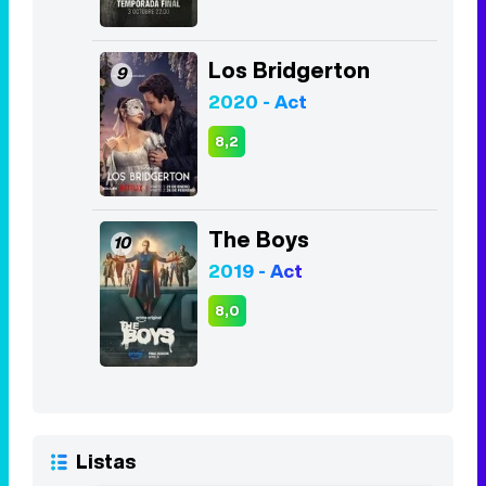
Los Bridgerton
9
2020 - Act
8,2
The Boys
10
2019 - Act
8,0
Listas