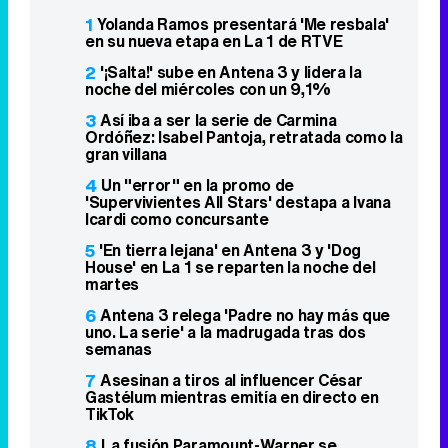
1
Yolanda Ramos presentará 'Me resbala'
en su nueva etapa en La 1 de RTVE
2
'¡Salta!' sube en Antena 3 y lidera la
noche del miércoles con un 9,1%
3
Así iba a ser la serie de Carmina
Ordóñez: Isabel Pantoja, retratada como la
gran villana
4
Un "error" en la promo de
'Supervivientes All Stars' destapa a Ivana
Icardi como concursante
5
'En tierra lejana' en Antena 3 y 'Dog
House' en La 1 se reparten la noche del
martes
6
Antena 3 relega 'Padre no hay más que
uno. La serie' a la madrugada tras dos
semanas
7
Asesinan a tiros al influencer César
Gastélum mientras emitía en directo en
TikTok
8
La fusión Paramount-Warner se