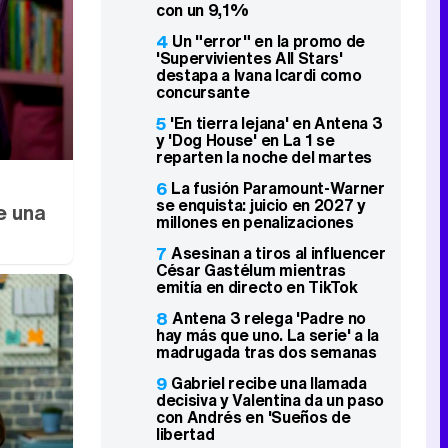
con un 9,1%
4
Un "error" en la promo de
'Supervivientes All Stars'
destapa a Ivana Icardi como
concursante
5
'En tierra lejana' en Antena 3
y 'Dog House' en La 1 se
reparten la noche del martes
6
La fusión Paramount-Warner
se enquista: juicio en 2027 y
e una
millones en penalizaciones
7
Asesinan a tiros al influencer
César Gastélum mientras
emitía en directo en TikTok
8
Antena 3 relega 'Padre no
hay más que uno. La serie' a la
madrugada tras dos semanas
9
Gabriel recibe una llamada
decisiva y Valentina da un paso
con Andrés en 'Sueños de
libertad