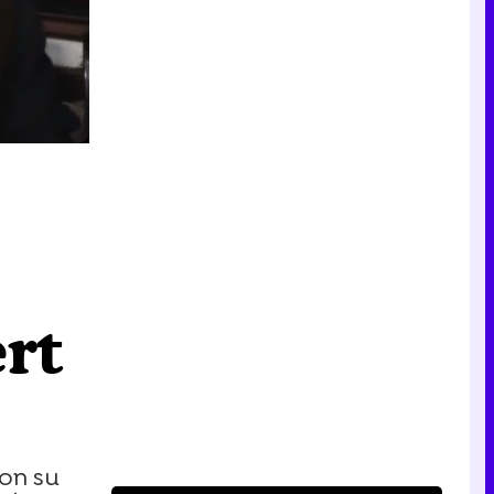
rt
con su