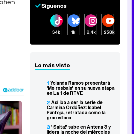
ephen
Síguenos
34k
1k
6,4k
258k
Lo más visto
1
Yolanda Ramos presentará
'Me resbala' en su nueva etapa
en La 1 de RTVE
2
Así iba a ser la serie de
Carmina Ordóñez: Isabel
Pantoja, retratada como la
gran villana
3
'¡Salta!' sube en Antena 3 y
lidera la noche del miércoles