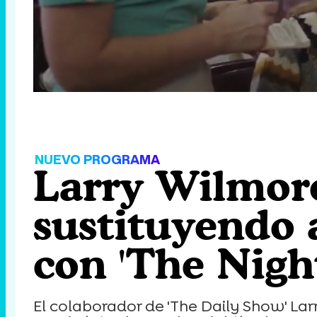
Loaded
:
53.39%
/
Unmute
NUEVO PROGRAMA
Larry Wilmor
sustituyendo 
con 'The Nigh
El colaborador de 'The Daily Show' La