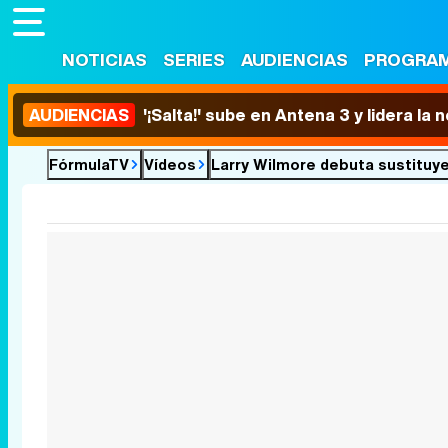
NOTICIAS
SERIES
AUDIENCIAS
PROGRA
AUDIENCIAS
'¡Salta!' sube en Antena 3 y lidera la
FórmulaTV
Vídeos
Larry Wilmore debuta sustituy