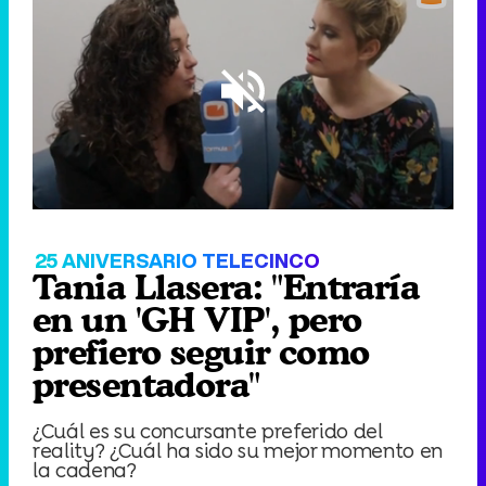
Loaded
:
21.04%
/
Unmute
25 ANIVERSARIO TELECINCO
Tania Llasera: "Entraría
en un 'GH VIP', pero
prefiero seguir como
presentadora"
¿Cuál es su concursante preferido del
reality? ¿Cuál ha sido su mejor momento en
la cadena?