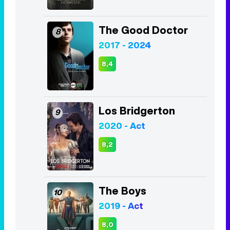
The Good Doctor
8
2017 - 2024
8,4
Los Bridgerton
9
2020 - Act
8,2
The Boys
10
2019 - Act
8,0