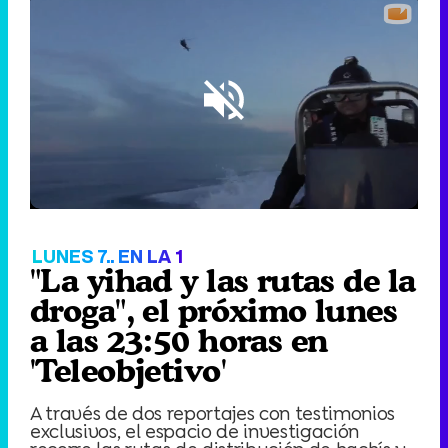
Loaded
:
42.09%
/
Unmute
LUNES 7.. EN LA 1
"La yihad y las rutas de la
droga", el próximo lunes
a las 23:50 horas en
'Teleobjetivo'
A través de dos reportajes con testimonios
exclusivos, el espacio de investigación