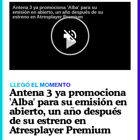
Video
Player
is
loading.
Loaded
:
0%
Fullscree
Current
0:00
/
Duration
0:10
Remaining
-
0:10
Pause
Unmute
Seek
Seek
back
forward
20
30
seconds
seconds
Time
Time
LLEGÓ EL MOMENTO
Antena 3 ya promociona
'Alba' para su emisión en
abierto, un año después
de su estreno en
Atresplayer Premium