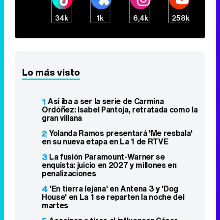
34k
1k
6,4k
258k
Lo más visto
1
Así iba a ser la serie de Carmina
Ordóñez: Isabel Pantoja, retratada como la
gran villana
2
Yolanda Ramos presentará 'Me resbala'
en su nueva etapa en La 1 de RTVE
3
La fusión Paramount-Warner se
enquista: juicio en 2027 y millones en
penalizaciones
4
'En tierra lejana' en Antena 3 y 'Dog
House' en La 1 se reparten la noche del
martes