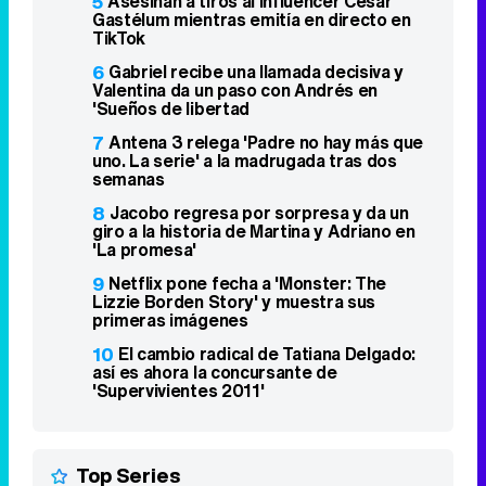
5
Asesinan a tiros al influencer César
Gastélum mientras emitía en directo en
TikTok
6
Gabriel recibe una llamada decisiva y
Valentina da un paso con Andrés en
'Sueños de libertad
7
Antena 3 relega 'Padre no hay más que
uno. La serie' a la madrugada tras dos
semanas
8
Jacobo regresa por sorpresa y da un
giro a la historia de Martina y Adriano en
'La promesa'
9
Netflix pone fecha a 'Monster: The
Lizzie Borden Story' y muestra sus
primeras imágenes
10
El cambio radical de Tatiana Delgado:
así es ahora la concursante de
'Supervivientes 2011'
Top Series