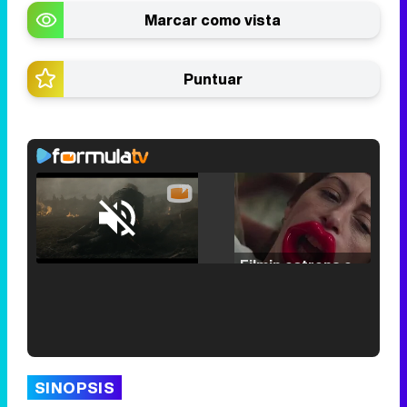
Marcar como vista
Puntuar
Loaded
:
29.30%
/
Unmute
Filmin estrena el tráiler de 'Millennial Mal', su nueva comedia universitaria de la mano de Lorena Iglesias
'120 Minutos' celebra sus 2.000 programas en Telemadrid con un vídeo del día a día en la redacción
SINOPSIS