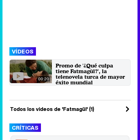
VÍDEOS
Promo de '¿Qué culpa
tiene Fatmagül?', la
telenovela turca de mayor
00:20
éxito mundial
Fatmagül, la protagonista de la
primera telenovela turca emitida
en España, tendrá que ...
9 de marzo 2018
Todos los videos de 'Fatmagül' (1)
CRÍTICAS