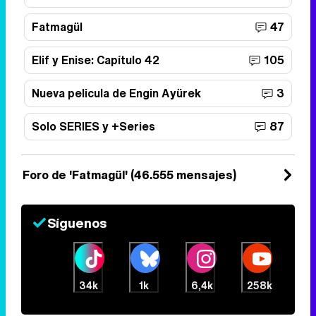
Fatmagül
47
Elif y Enise: Capítulo 42
105
Nueva pelicula de Engin Ayürek
3
Solo SERIES y +Series
87
Foro de 'Fatmagül' (46.555 mensajes)
Síguenos
34k
1k
6,4k
258k