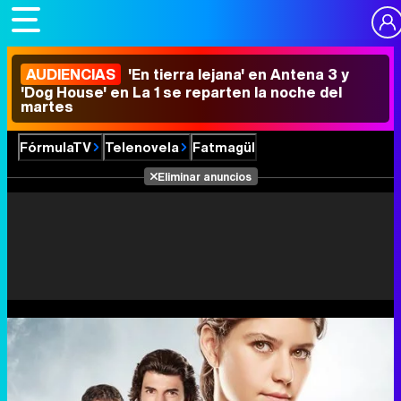
AUDIENCIAS
'En tierra lejana' en Antena 3 y
'Dog House' en La 1 se reparten la noche del
martes
FórmulaTV
Telenovela
Fatmagül
Eliminar anuncios