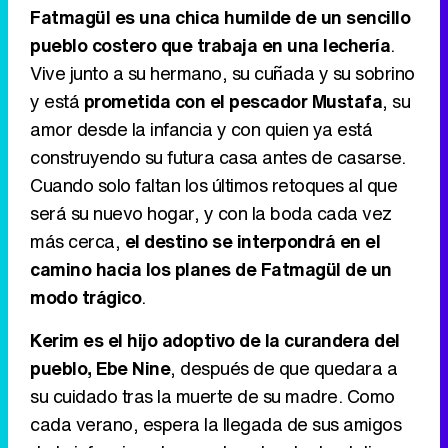
Fatmagül es una chica humilde de un sencillo
pueblo costero que trabaja en una lechería
.
Vive junto a su hermano, su cuñada y su sobrino
Tráiler de '33 días', la nueva serie de Atresplayer con Julián Villagrán y José Manuel Poga
y está
prometida con el pescador Mustafa
, su
amor desde la infancia y con quien ya está
construyendo su futura casa antes de casarse.
Cuando solo faltan los últimos retoques al que
Tráiler en catalán de 'Ravalear', la nueva serie de HBO Max sobre los fondos buitre
será su nuevo hogar, y con la boda cada vez
más cerca,
el destino se interpondrá en el
camino hacia los planes de Fatmagül de un
modo trágico
.
Tráiler de la tercera temporada de 'The Walking Dead: Dead City' de AMC+
Kerim es el hijo adoptivo de la curandera del
pueblo, Ebe Nine
, después de que quedara a
su cuidado tras la muerte de su madre. Como
Canción ganadora de Eurovisión 2026: DARA con "Bangaranga" por Bulgaria
cada verano, espera la llegada de sus amigos