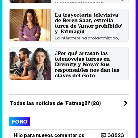
sus repercusiones para ...
Domingo 25 Abril 2021 10:57
La trayectoria televisiva
de Beren Saat, estrella
turca de 'Amor prohibido'
y 'Fatmagül'
La intérprete ha protagonizado,
entre muchas otras, la telenovela
más vista de la ...
¿Por qué arrasan las
Domingo 28 Julio 2019 11:04
telenovelas turcas en
Divinity y Nova? Sus
responsables nos dan las
claves del éxito
Analizamos el gran éxito que tiene
la producción de Turquía en
nuestro país y damos ...
Jueves 6 Junio 2019 09:56
Todas las noticias de 'Fatmagül' (20)
FORO
Hilo para nuevos comentarios
38823