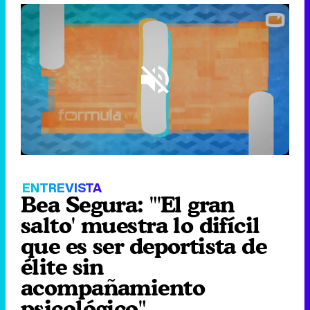
Loaded
:
12.02%
/
Unmute
ENTREVISTA
Bea Segura: "'El gran
salto' muestra lo difícil
que es ser deportista de
élite sin
acompañamiento
psicológico"