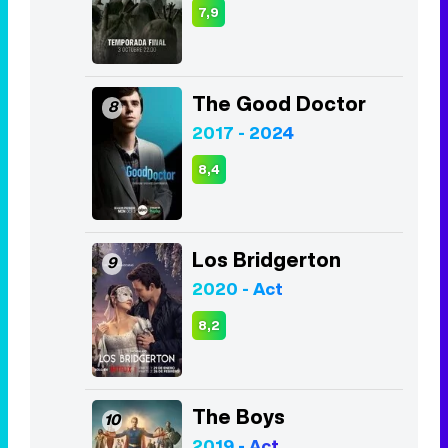
7,9
The Good Doctor
8
2017 - 2024
8,4
Los Bridgerton
9
2020 - Act
8,2
The Boys
10
2019 - Act