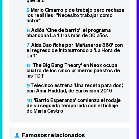
que uno"
5
Mario Cimarro pide trabajo pero rechaza
los realities: "Necesito trabajar como
actor"
6
Adiós 'Cine de barrio': el programa
abandona La 1 tras más de 30 años
7
Aida Bao ficha por 'Mañaneros 360' con
el regreso de Intxaurrondo a 'La Hora de
La 1'
8
'The Big Bang Theory' en Neox ocupa
cuatro de los cinco primeros puestos de
las TDT
9
Telecinco estrena 'Una receta para dos',
con Amir Haddad, de Eurovisión 2016
10
'Barrio Esperanza' comienza el rodaje
de su segunda temporada con el fichaje
de María Castro
Famosos relacionados