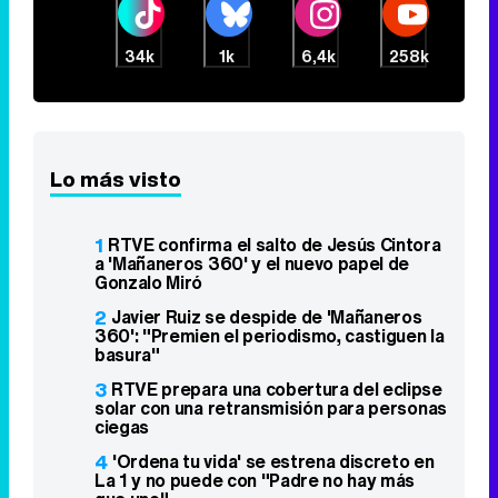
34k
1k
6,4k
258k
Lo más visto
1
RTVE confirma el salto de Jesús Cintora
a 'Mañaneros 360' y el nuevo papel de
Gonzalo Miró
2
Javier Ruiz se despide de 'Mañaneros
360': "Premien el periodismo, castiguen la
basura"
3
RTVE prepara una cobertura del eclipse
solar con una retransmisión para personas
ciegas
4
'Ordena tu vida' se estrena discreto en
La 1 y no puede con "Padre no hay más