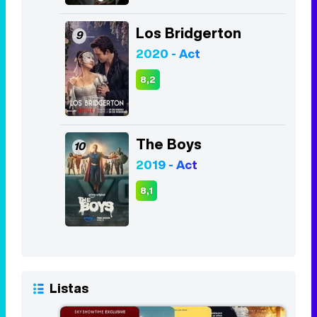
Los Bridgerton
9
2020 - Act
8,2
The Boys
10
2019 - Act
8,1
Listas