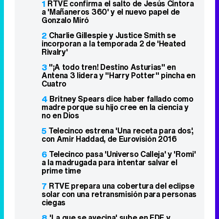
1
RTVE confirma el salto de Jesús Cintora
a 'Mañaneros 360' y el nuevo papel de
Gonzalo Miró
2
Charlie Gillespie y Justice Smith se
incorporan a la temporada 2 de 'Heated
Rivalry'
3
"¡A todo tren! Destino Asturias" en
Antena 3 lidera y "Harry Potter" pincha en
Cuatro
4
Britney Spears dice haber fallado como
madre porque su hijo cree en la ciencia y
no en Dios
5
Telecinco estrena 'Una receta para dos',
con Amir Haddad, de Eurovisión 2016
6
Telecinco pasa 'Universo Calleja' y 'Romi'
a la madrugada para intentar salvar el
prime time
7
RTVE prepara una cobertura del eclipse
solar con una retransmisión para personas
ciegas
8
'La que se avecina' sube en FDF y