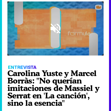
Loaded
:
8.77%
/
Unmute
ENTREVISTA
Carolina Yuste y Marcel
Borràs: "No querían
imitaciones de Massiel y
Serrat en 'La canción',
sino la esencia"