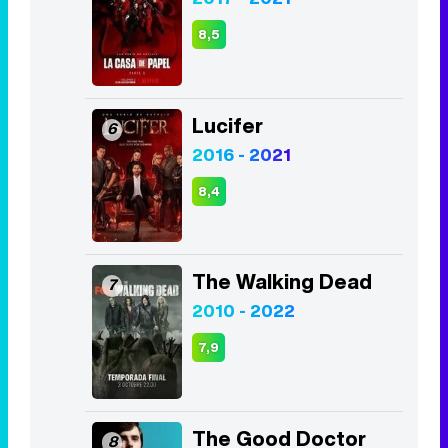
8,5
Lucifer
6
2016 - 2021
8,4
The Walking Dead
7
2010 - 2022
7,9
The Good Doctor
8