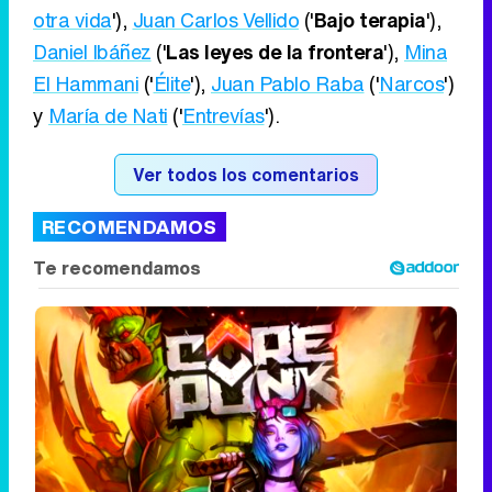
otra vida
'),
Juan Carlos Vellido
('
Bajo terapia
'),
Daniel Ibáñez
('
Las leyes de la frontera
'),
Mina
El Hammani
('
Élite
'),
Juan Pablo Raba
('
Narcos
')
y
María de Nati
('
Entrevías
').
Ver todos los comentarios
RECOMENDAMOS