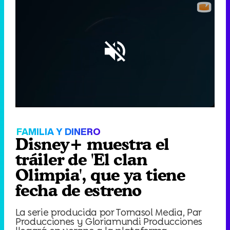
Loaded
:
41.40%
/
Unmute
FAMILIA Y DINERO
Disney+ muestra el
tráiler de 'El clan
Olimpia', que ya tiene
fecha de estreno
La serie producida por Tornasol Media, Par
Producciones y Gloriamundi Producciones