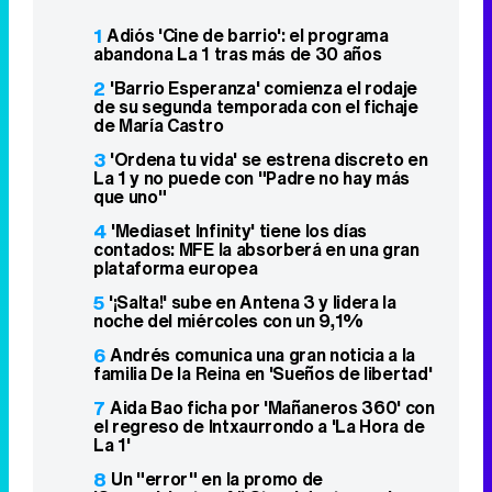
1
Adiós 'Cine de barrio': el programa
abandona La 1 tras más de 30 años
2
'Barrio Esperanza' comienza el rodaje
de su segunda temporada con el fichaje
de María Castro
3
'Ordena tu vida' se estrena discreto en
La 1 y no puede con "Padre no hay más
que uno"
4
'Mediaset Infinity' tiene los días
contados: MFE la absorberá en una gran
plataforma europea
5
'¡Salta!' sube en Antena 3 y lidera la
noche del miércoles con un 9,1%
6
Andrés comunica una gran noticia a la
familia De la Reina en 'Sueños de libertad'
7
Aida Bao ficha por 'Mañaneros 360' con
el regreso de Intxaurrondo a 'La Hora de
La 1'
8
Un "error" en la promo de