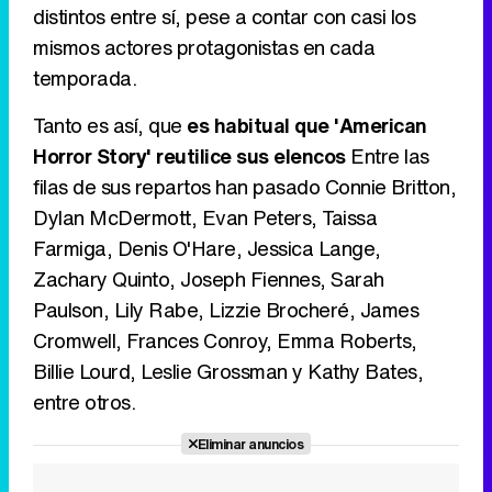
distintos entre sí, pese a contar con casi los
mismos actores protagonistas en cada
Tráiler de la tercera temporada de 'The Walking Dead: Dead City' de AMC+
temporada.
Tanto es así, que
es habitual que 'American
Horror Story' reutilice sus elencos
Entre las
Canción ganadora de Eurovisión 2026: DARA con "Bangaranga" por Bulgaria
filas de sus repartos han pasado Connie Britton,
Dylan McDermott, Evan Peters, Taissa
Farmiga, Denis O'Hare, Jessica Lange,
Zachary Quinto, Joseph Fiennes, Sarah
Paulson, Lily Rabe, Lizzie Brocheré, James
Cromwell, Frances Conroy, Emma Roberts,
Billie Lourd, Leslie Grossman y Kathy Bates,
entre otros.
Eliminar anuncios