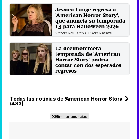
gran celebración de la antología
de terror de FX: ...
Jessica Lange regresa a
'American Horror Story',
Miércoles 29 Julio 2026 12:14
(ahora)
que anuncia su temporada
13 para Halloween 2026
Sarah Paulson y Evan Peters
también vuelven tras ausentarse
durante dos temporadas.
La decimotercera
Domingo 2 Noviembre 2025 09:30
(hace 49 segundos)
temporada de 'American
Horror Story' podría
contar con dos esperados
regresos
Ryan Murphy adelanta posibles
nuevos detalles de la nueva
entrega de la antología de ...
Jueves 3 Octubre 2024 14:14
Todas las noticias de 'American Horror Story'
(433)
Eliminar anuncios