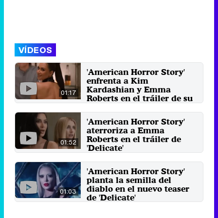
VÍDEOS
'American Horror Story'
enfrenta a Kim
Kardashian y Emma
01:17
Roberts en el tráiler de su
regreso
La antología de Ryan Murphy
'American Horror Story'
regresa a Estados Unidos el 3 de
aterroriza a Emma
abril con la última tanda ...
Roberts en el tráiler de
21 de marzo 2024
01:52
'Delicate'
Kim Kardashian y Cara
Delevingne completan el reparto
'American Horror Story'
principal de la duodécima ...
planta la semilla del
7 de septiembre 2023
diablo en el nuevo teaser
01:03
de 'Delicate'
Emma Roberts, Kim Kardashian y
Cara Delevingne protagonizan la