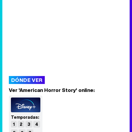
DÓNDE VER
Ver 'American Horror Story' online:
Temporadas:
1
2
3
4