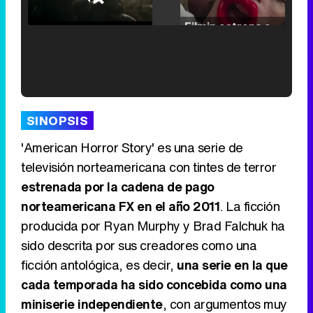
25.30%
/
Unmute
Filmin estrena el tráiler de 'Millennial Mal', su nueva comedia universitaria de la mano de Lorena Iglesias
'120 Minutos' celebra sus 2.000 programas en Telemadrid con un vídeo del día a día en la redacción
SINOPSIS
'American Horror Story' es una serie de
televisión norteamericana con tintes de terror
estrenada por la cadena de pago
Tráiler de '33 días', la nueva serie de Atresplayer con Julián Villagrán y José Manuel Poga
norteamericana FX en el año 2011
. La ficción
producida por Ryan Murphy y Brad Falchuk ha
sido descrita por sus creadores como una
ficción antológica, es decir,
una serie en la que
Tráiler en catalán de 'Ravalear', la nueva serie de HBO Max sobre los fondos buitre
cada temporada ha sido concebida como una
miniserie independiente
, con argumentos muy