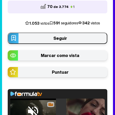
70
de 3.774
1
591
342
1.053
seguidores
vistos
votos
Seguir
Marcar como vista
Puntuar
Loaded
: