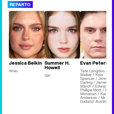
REPARTO
Jessica Belkin
Summer H.
Evan Peters
Howell
Wren
Tate Langdon / Kit
Walker / Kyle
Girl
Spencer / Jimmy
Darling / James
March / Edward
Phillipe Mott / Rory
Monahan / Kai
Anderson / Mr.
Gallant/ Austin