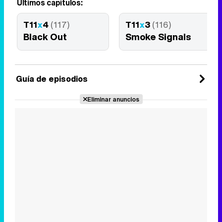
Últimos capítulos:
T11
x
4
(117)
T11
x
3
(116)
Black Out
Smoke Signals
Guía de episodios
Eliminar anuncios