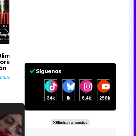
Olimpia:
oria de
ón
Síguenos
Actualmente
34k
1k
6,4k
258k
Eliminar anuncios