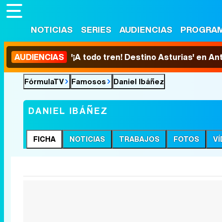
NOTICIAS
SERIES
AUDIENCIAS
PROGRA
AUDIENCIAS
'¡A todo tren! Destino Asturias' en An
FórmulaTV
Famosos
Daniel Ibáñez
DANIEL IBÁÑEZ
FICHA
NOTICIAS
TRABAJOS
FOTOS
V