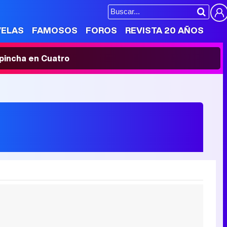
VELAS
FAMOSOS
FOROS
REVISTA 20 AÑOS
' pincha en Cuatro