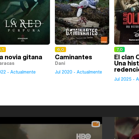
,1
6,0
7,0
a novia gitana
Caminantes
El clan 
Una hist
aracas
Dani
redenci
022 - Actualmente
Jul 2020 - Actualmente
Jul 2025 - 