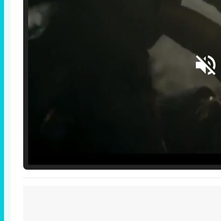
Loaded
:
25.30%
/
Unmute