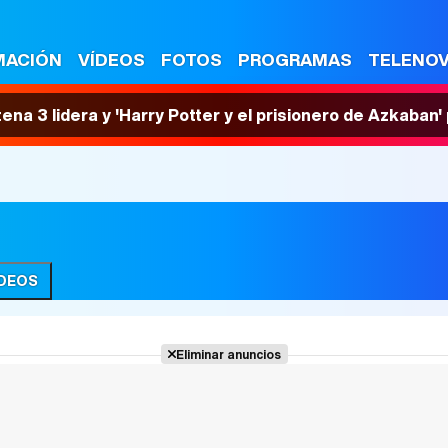
MACIÓN
VÍDEOS
FOTOS
PROGRAMAS
TELENO
tena 3 lidera y 'Harry Potter y el prisionero de Azkaban
ÍDEOS
Eliminar anuncios