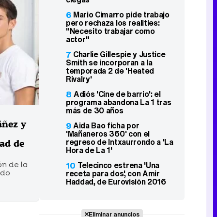
6
Mario Cimarro pide trabajo
pero rechaza los realities:
"Necesito trabajar como
actor"
7
Charlie Gillespie y Justice
Smith se incorporan a la
temporada 2 de 'Heated
Rivalry'
8
Adiós 'Cine de barrio': el
programa abandona La 1 tras
más de 30 años
áñez y
9
Aida Bao ficha por
'Mañaneros 360' con el
regreso de Intxaurrondo a 'La
dad de
Hora de La 1'
ón de la
10
Telecinco estrena 'Una
ndo
receta para dos', con Amir
Haddad, de Eurovisión 2016
Eliminar anuncios