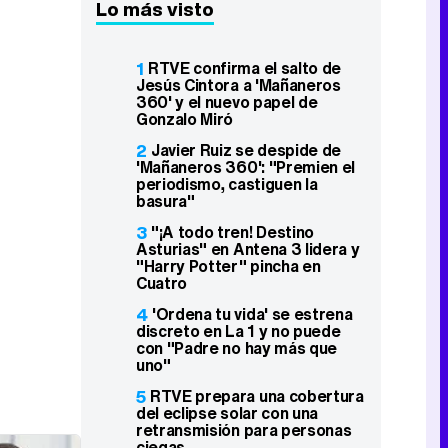
Lo más visto
1
RTVE confirma el salto de
Jesús Cintora a 'Mañaneros
360' y el nuevo papel de
Gonzalo Miró
2
Javier Ruiz se despide de
'Mañaneros 360': "Premien el
periodismo, castiguen la
basura"
3
"¡A todo tren! Destino
Asturias" en Antena 3 lidera y
"Harry Potter" pincha en
Cuatro
4
'Ordena tu vida' se estrena
discreto en La 1 y no puede
con "Padre no hay más que
uno"
5
RTVE prepara una cobertura
del eclipse solar con una
retransmisión para personas
ciegas