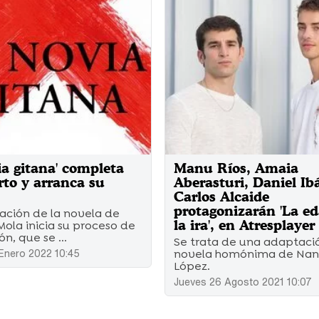
ia gitana' completa
Manu Ríos, Amaia
rto y arranca su
Aberasturi, Daniel Ib
Carlos Alcaide
protagonizarán 'La e
ación de la novela de
la ira', en Atresplayer
ola inicia su proceso de
n, que se ...
Se trata de una adaptaci
Enero 2022 10:45
novela homónima de Na
López.
Jueves 26 Agosto 2021 10:07