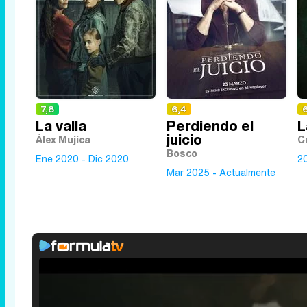
7,8
6,4
6
La valla
Perdiendo el
L
juicio
Álex Mujica
C
Bosco
Ene 2020 - Dic 2020
2
Mar 2025 - Actualmente