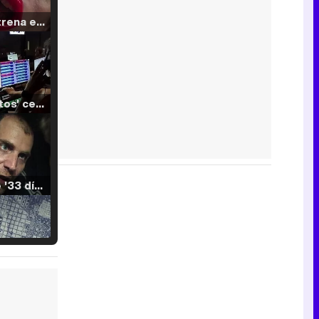
Filmin estrena el tráiler de 'Millennial Mal', su nueva comedia universitaria de la mano de Lorena Iglesias
'120 Minutos' celebra sus 2.000 programas en Telemadrid con un vídeo del día a día en la redacción
Tráiler de '33 días', la nueva serie de Atresplayer con Julián Villagrán y José Manuel Poga
Tráiler en catalán de 'Ravalear', la nueva serie de HBO Max sobre los fondos buitre