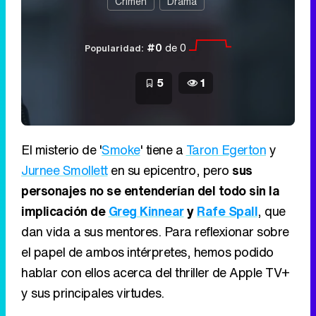
Crimen
Drama
#0
de 0
Popularidad:
5
1
El misterio de '
Smoke
' tiene a
Taron Egerton
y
Jurnee Smollett
en su epicentro, pero
sus
personajes no se entenderían del todo sin la
implicación de
Greg Kinnear
y
Rafe Spall
, que
dan vida a sus mentores. Para reflexionar sobre
el papel de ambos intérpretes, hemos podido
hablar con ellos acerca del thriller de Apple TV+
y sus principales virtudes.