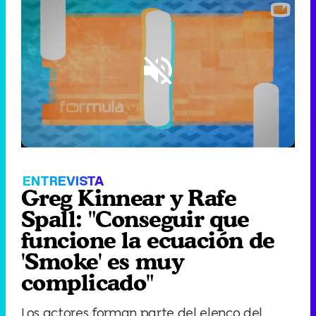
Loaded
:
9.52%
/
Unmute
ENTREVISTA
Greg Kinnear y Rafe
Spall: "Conseguir que
funcione la ecuación de
'Smoke' es muy
complicado"
Los actores forman parte del elenco del