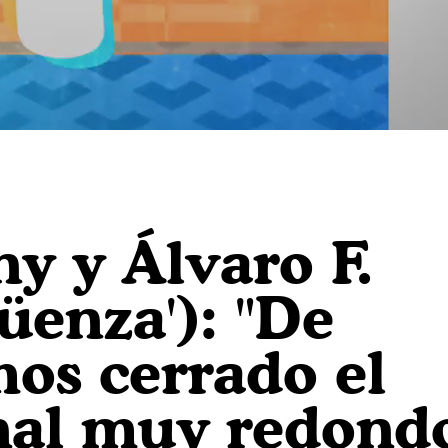
y y Álvaro F.
üenza'): "De
s cerrado el
inal muy redond