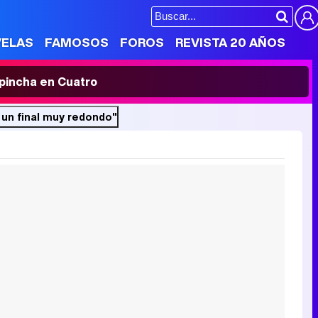
VELAS
FAMOSOS
FOROS
REVISTA 20 AÑOS
' pincha en Cuatro
 un final muy redondo"