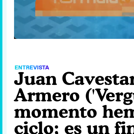
Loaded
:
7.78%
/
Unmute
ENTREVISTA
Juan Cavestan
Armero ('Verg
momento hemo
ciclo; es un f