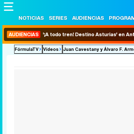
NOTICIAS
SERIES
AUDIENCIAS
PROGRA
AUDIENCIAS
'¡A todo tren! Destino Asturias' en An
FórmulaTV
Vídeos
Juan Cavestany y Álvaro F. Arm