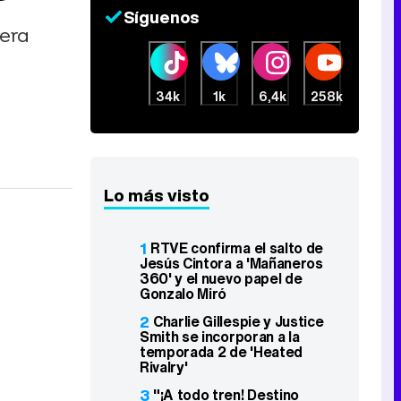
Síguenos
cera
34k
1k
6,4k
258k
Lo más visto
1
RTVE confirma el salto de
Jesús Cintora a 'Mañaneros
360' y el nuevo papel de
Gonzalo Miró
2
Charlie Gillespie y Justice
Smith se incorporan a la
temporada 2 de 'Heated
Rivalry'
3
"¡A todo tren! Destino