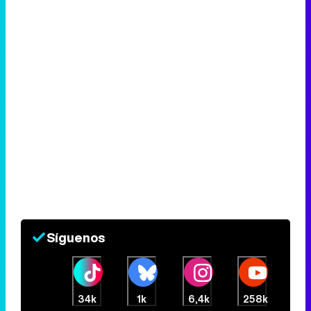
Síguenos
34k
1k
6,4k
258k